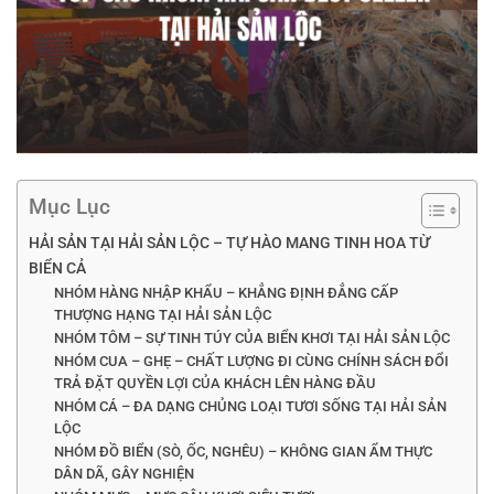
Mục Lục
HẢI SẢN TẠI HẢI SẢN LỘC – TỰ HÀO MANG TINH HOA TỪ
BIỂN CẢ
NHÓM HÀNG NHẬP KHẨU – KHẲNG ĐỊNH ĐẲNG CẤP
THƯỢNG HẠNG TẠI HẢI SẢN LỘC
NHÓM TÔM – SỰ TINH TÚY CỦA BIỂN KHƠI TẠI HẢI SẢN LỘC
NHÓM CUA – GHẸ – CHẤT LƯỢNG ĐI CÙNG CHÍNH SÁCH ĐỔI
TRẢ ĐẶT QUYỀN LỢI CỦA KHÁCH LÊN HÀNG ĐẦU
NHÓM CÁ – ĐA DẠNG CHỦNG LOẠI TƯƠI SỐNG TẠI HẢI SẢN
LỘC
NHÓM ĐỒ BIỂN (SÒ, ỐC, NGHÊU) – KHÔNG GIAN ẨM THỰC
DÂN DÃ, GÂY NGHIỆN