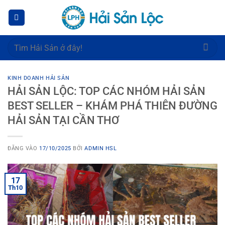
Bỏ
qua
nội
dung
Tìm
kiếm:
KINH DOANH HẢI SẢN
HẢI SẢN LỘC: TOP CÁC NHÓM HẢI SẢN
BEST SELLER – KHÁM PHÁ THIÊN ĐƯỜNG
HẢI SẢN TẠI CẦN THƠ
ĐĂNG VÀO
17/10/2025
BỞI
ADMIN HSL
17
Th10