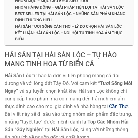
NHÓM MỰC – MỰC CÂU KHƠI SIÊU TƯƠI
NHÓM HÀNG ĐÔNG – GIẢI PHÁP TIỆN LỢI TẠI HẢI SẢN LỘC
BEST SELLER TẠI HẢI SẢN LỘC – NHỮNG SẢN PHẨM KHẲNG
ĐỊNH THƯƠNG HIỆU
HẢI SẢN TƯƠI SỐNG CẦN THƠ – LÝ DO CHỌN HẢI SẢN LỘC
KẾT LUẬN: HẢI SẢN LỘC – NƠI HỘI TỤ TINH HOA ẨM THỰC
BIỂN
HẢI SẢN TẠI HẢI SẢN LỘC – TỰ HÀO
MANG TINH HOA TỪ BIỂN CẢ
Hải Sản Lộc
tự hào là đơn vị tiên phong mang cả đại
dương về với lòng đất Tây Đô. Với cam kết
“Tươi Sống Mỗi
Ngày”
và sự tuyển chọn khắt khe, Hải sản Lộc không chỉ
cung cấp thực phẩm mà còn mang đến trải nghiệm ẩm
thực đỉnh cao cho mọi gia đình và nhà hàng tại
Cần Thơ.
Bài viết này sẽ đi sâu vào từng nhóm sản phẩm đặc trưng,
những “tuyệt tác” được mệnh danh là
Top Các Nhóm Hải
Sản “Gây Nghiện”
tại
Hải Sản Lộc
, cùng với những thông
tin hữu ích về nguồn gốc và chất lượng.