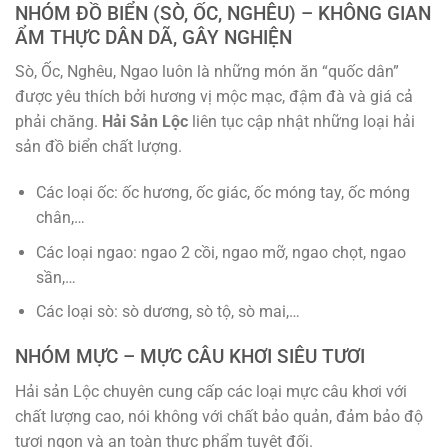
NHÓM ĐỒ BIỂN (SÒ, ỐC, NGHÊU) – KHÔNG GIAN
ẨM THỰC DÂN DÃ, GÂY NGHIỆN
Sò, Ốc, Nghêu, Ngao luôn là những món ăn “quốc dân”
được yêu thích bởi hương vị mộc mạc, đậm đà và giá cả
phải chăng.
Hải Sản Lộc
liên tục cập nhật những loại hải
sản đồ biển chất lượng.
Các loại ốc: ốc hương, ốc giác, ốc móng tay, ốc móng
chân,…
Các loại ngao: ngao 2 cồi, ngao mỡ, ngao chọt, ngao
sần,…
Các loại sò: sò dương, sò tộ, sò mai,…
NHÓM MỰC – MỰC CÂU KHƠI SIÊU TƯƠI
Hải sản Lộc chuyên cung cấp các loại mực câu khơi với
chất lượng cao, nói không với chất bảo quản, đảm bảo độ
tươi ngon và an toàn thực phẩm tuyệt đối.