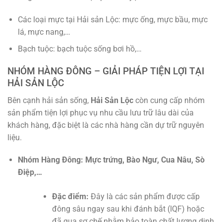
Các loại mực tại Hải sản Lộc: mực ống, mực bầu, mực
lá, mực nang,…
Bạch tuộc: bạch tuộc sống bơi hồ,…
NHÓM HÀNG ĐÔNG – GIẢI PHÁP TIỆN LỢI TẠI
HẢI SẢN LỘC
Bên cạnh hải sản sống,
Hải Sản Lộc
còn cung cấp nhóm
sản phẩm tiện lợi phục vụ nhu cầu lưu trữ lâu dài của
khách hàng, đặc biệt là các nhà hàng cần dự trữ nguyên
liệu.
Nhóm Hàng Đông: Mực trứng, Bào Ngư, Cua Nâu, Sò
Điệp,…
Đặc điểm:
Đây là các sản phẩm được cấp
đông sâu ngay sau khi đánh bắt (IQF) hoặc
đã qua sơ chế nhằm bảo toàn chất lượng dinh