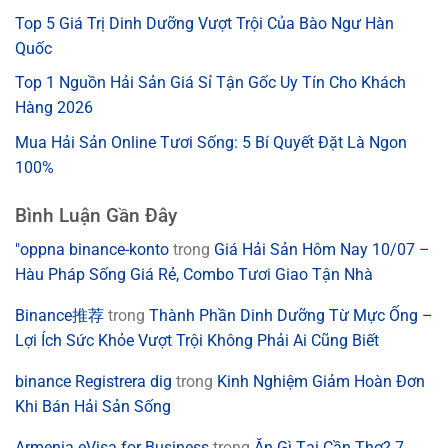
Top 5 Giá Trị Dinh Dưỡng Vượt Trội Của Bào Ngư Hàn
Quốc
Top 1 Nguồn Hải Sản Giá Sỉ Tận Gốc Uy Tín Cho Khách
Hàng 2026
Mua Hải Sản Online Tươi Sống: 5 Bí Quyết Đặt Là Ngon
100%
Bình Luận Gần Đây
"oppna binance-konto
trong
Giá Hải Sản Hôm Nay 10/07 –
Hàu Pháp Sống Giá Rẻ, Combo Tươi Giao Tận Nhà
Binance推荐
trong
Thành Phần Dinh Dưỡng Từ Mực Ống –
Lợi Ích Sức Khỏe Vượt Trội Không Phải Ai Cũng Biết
binance Registrera dig
trong
Kinh Nghiệm Giảm Hoàn Đơn
Khi Bán Hải Sản Sống
Armenia eVisa for Business
trong
Ăn Gì Tại Cần Thơ? 7