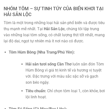
NHÓM TÔM – SỰ TINH TÚY CỦA BIỂN KHƠI TẠI
HẢI SẢN LỘC
Tôm là một trong những loại hải sản phổ biến và được tiêu
thụ mạnh mẽ nhất. Tại
Hải Sản Lộc
, chúng tôi tập trung
vào những loại tôm sống, có chất lượng thịt tốt nhất, mang
lại độ dai, ngọt tự nhiên mà ít nơi nào có được.
Tôm Hùm Bông (Nha Trang/Phú Yên):
Hải sản tươi sống Cần Thơ
luôn săn đón Tôm
Hùm Bông vì giá trị kinh tế và hương vị tuyệt
vời. Đặc trưng với màu sắc sặc sỡ và gạch
son béo ngậy.
Tiêu chuẩn:
Chỉ chọn tôm loại 1, còn khỏe, bơi
lội linh hoạt.
Tôm Sú Sống (Cà Mau/Bạc Liêu):