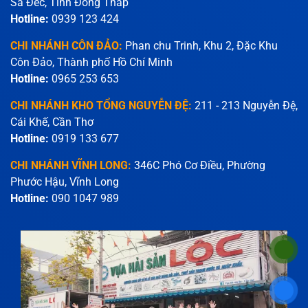
Sa Đéc, Tỉnh Đồng Tháp
Hotline:
0939 123 424
CHI NHÁNH CÔN ĐẢO:
Phan chu Trinh, Khu 2, Đặc Khu
Côn Đảo, Thành phố Hồ Chí Minh
Hotline:
0965 253 653
CHI NHÁNH KHO TỔNG NGUYỄN ĐỆ:
211 - 213 Nguyễn Đệ,
Cái Khế, Cần Thơ
Hotline:
0919 133 677
CHI NHÁNH VĨNH LONG:
346C Phó Cơ Điều, Phường
Phước Hậu, Vĩnh Long
Hotline:
090 1047 989