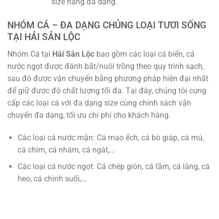
size hàng đa dạng.
NHÓM CÁ – ĐA DẠNG CHỦNG LOẠI TƯƠI SỐNG
TẠI HẢI SẢN LỘC
Nhóm Cá tại
Hải Sản Lộc
bao gồm các loại cá biển, cá
nước ngọt được đánh bắt/nuôi trồng theo quy trình sạch,
sau đó được vận chuyển bằng phương pháp hiện đại nhất
để giữ được độ chất lượng tối đa. Tại đây, chúng tôi cung
cấp các loại cá với đa dạng size cùng chính sách vận
chuyển đa dạng, tối ưu chi phí cho khách hàng.
Các loại cá nước mặn: Cá mao ếch, cá bò giáp, cá mú,
cá chim, cá nhám, cá ngát,…
Các loại cá nước ngọt: Cá chép giòn, cá tầm, cá lăng, cá
heo, cá chình suối,…