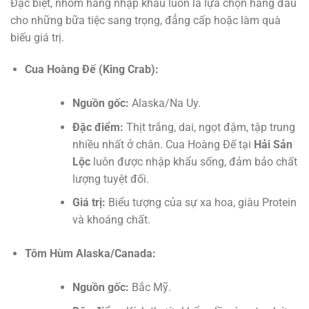
Đặc biệt, nhóm hàng nhập khẩu luôn là lựa chọn hàng đầu
cho những bữa tiệc sang trọng, đẳng cấp hoặc làm quà
biếu giá trị.
Cua Hoàng Đế (King Crab):
Nguồn gốc:
Alaska/Na Uy.
Đặc điểm:
Thịt trắng, dai, ngọt đậm, tập trung
nhiều nhất ở chân. Cua Hoàng Đế tại
Hải Sản
Lộc
luôn được nhập khẩu sống, đảm bảo chất
lượng tuyệt đối.
Giá trị:
Biểu tượng của sự xa hoa, giàu Protein
và khoáng chất.
Tôm Hùm Alaska/Canada:
Nguồn gốc:
Bắc Mỹ.