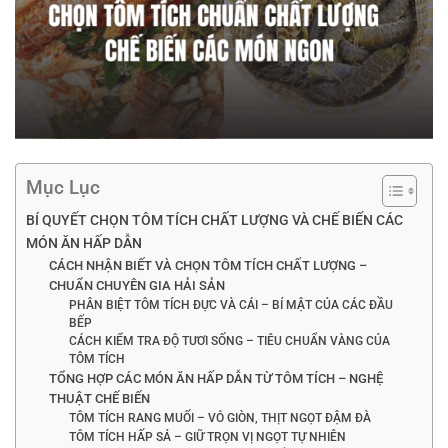
Mục Lục
BÍ QUYẾT CHỌN TÔM TÍCH CHẤT LƯỢNG VÀ CHẾ BIẾN CÁC
MÓN ĂN HẤP DẪN
CÁCH NHẬN BIẾT VÀ CHỌN TÔM TÍCH CHẤT LƯỢNG –
CHUẨN CHUYÊN GIA HẢI SẢN
PHÂN BIỆT TÔM TÍCH ĐỰC VÀ CÁI – BÍ MẬT CỦA CÁC ĐẦU
BẾP
CÁCH KIỂM TRA ĐỘ TƯƠI SỐNG – TIÊU CHUẨN VÀNG CỦA
TÔM TÍCH
TỔNG HỢP CÁC MÓN ĂN HẤP DẪN TỪ TÔM TÍCH – NGHỆ
THUẬT CHẾ BIẾN
TÔM TÍCH RANG MUỐI – VỎ GIÒN, THỊT NGỌT ĐẬM ĐÀ
TÔM TÍCH HẤP SẢ – GIỮ TRỌN VỊ NGỌT TỰ NHIÊN