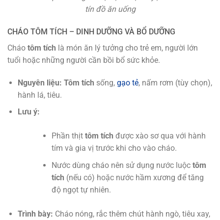
tín đồ ăn uống
CHÁO TÔM TÍCH – DINH DƯỠNG VÀ BỔ DƯỠNG
Cháo
tôm tích
là món ăn lý tưởng cho trẻ em, người lớn
tuổi hoặc những người cần bồi bổ sức khỏe.
Nguyên liệu:
Tôm tích
sống,
gạo tẻ
, nấm rơm (tùy chọn),
hành lá, tiêu.
Lưu ý:
Phần thịt
tôm tích
được xào sơ qua với hành
tím và gia vị trước khi cho vào cháo.
Nước dùng cháo nên sử dụng nước luộc
tôm
tích
(nếu có) hoặc nước hầm xương để tăng
độ ngọt tự nhiên.
Trình bày:
Cháo nóng, rắc thêm chút hành ngò, tiêu xay,