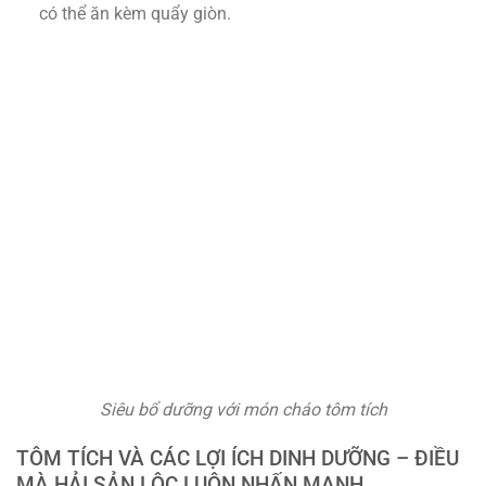
có thể ăn kèm quẩy giòn.
Siêu bổ dưỡng với món cháo tôm tích
TÔM TÍCH VÀ CÁC LỢI ÍCH DINH DƯỠNG – ĐIỀU
MÀ HẢI SẢN LỘC LUÔN NHẤN MẠNH