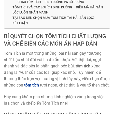
CHÁO TÔM TÍCH – DINH DƯỠNG VÀ BỔ DƯỠNG
TÔM TÍCH VÀ CÁC LỢI ÍCH DINH DƯỠNG – ĐIỀU MÀ HẢI SẢN
LỘC LUÔN NHẤN MẠNH
TẠI SAO NÊN CHỌN MUA TÔM TÍCH TẠI HẢI SẢN LỘC?
KẾT LUẬN
BÍ QUYẾT CHỌN TÔM TÍCH CHẤT LƯỢNG
VÀ CHẾ BIẾN CÁC MÓN ĂN HẤP DẪN
Tôm Tích
là một trong những loại hải sản gây “thương
nhớ” bậc nhất đối với tín đồ ẩm thực. Với thịt dai, ngọt
thanh và đặc biệt là phần gạch béo bùi,
tôm tích
xứng
đáng là “vua” của các loài giáp xác nhỏ. Tuy nhiên, để
thưởng thức trọn vẹn hương vị tinh túy này, việc chọn được
những con
tôm tích
tươi ngon, chắc thịt là yếu tố then chốt.
Hãy cùng khám phá những kinh nghiệm vàng trong việc
lựa chọn và chế biến Tôm Tích nhé!