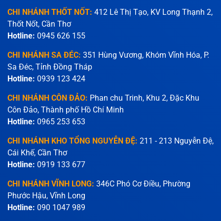
CHI NHÁNH THỐT NỐT:
412 Lê Thị Tạo, KV Long Thạnh 2,
Thốt Nốt, Cần Thơ
Hotline:
0945 626 155
CHI NHÁNH SA ĐÉC:
351 Hùng Vương, Khóm Vĩnh Hóa, P.
Sa Đéc, Tỉnh Đồng Tháp
Hotline:
0939 123 424
CHI NHÁNH CÔN ĐẢO:
Phan chu Trinh, Khu 2, Đặc Khu
Côn Đảo, Thành phố Hồ Chí Minh
Hotline:
0965 253 653
CHI NHÁNH KHO TỔNG NGUYỄN ĐỆ:
211 - 213 Nguyễn Đệ,
Cái Khế, Cần Thơ
Hotline:
0919 133 677
CHI NHÁNH VĨNH LONG:
346C Phó Cơ Điều, Phường
Phước Hậu, Vĩnh Long
Hotline:
090 1047 989