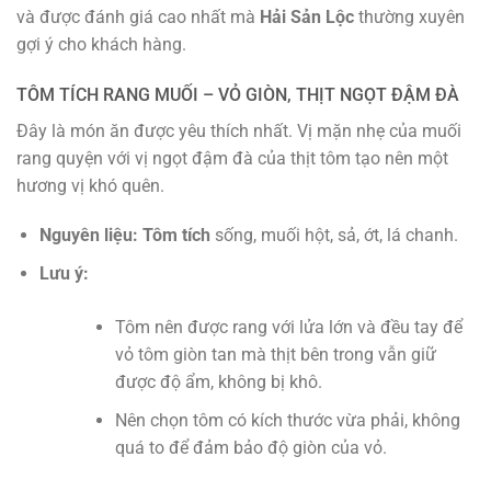
và được đánh giá cao nhất mà
Hải Sản Lộc
thường xuyên
gợi ý cho khách hàng.
TÔM TÍCH RANG MUỐI – VỎ GIÒN, THỊT NGỌT ĐẬM ĐÀ
Đây là món ăn được yêu thích nhất. Vị mặn nhẹ của muối
rang quyện với vị ngọt đậm đà của thịt tôm tạo nên một
hương vị khó quên.
Nguyên liệu:
Tôm tích
sống, muối hột, sả, ớt, lá chanh.
Lưu ý:
Tôm nên được rang với lửa lớn và đều tay để
vỏ tôm giòn tan mà thịt bên trong vẫn giữ
được độ ẩm, không bị khô.
Nên chọn tôm có kích thước vừa phải, không
quá to để đảm bảo độ giòn của vỏ.