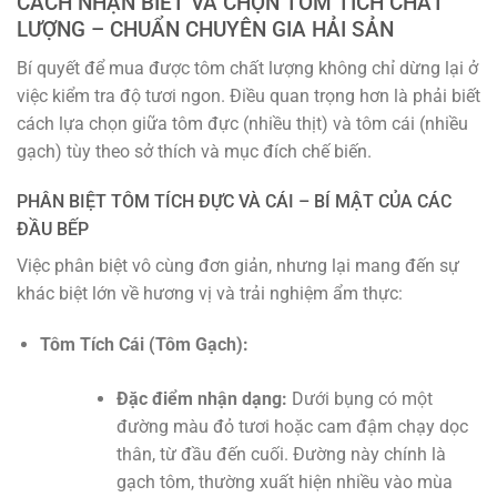
CÁCH NHẬN BIẾT VÀ CHỌN TÔM TÍCH CHẤT
LƯỢNG – CHUẨN CHUYÊN GIA HẢI SẢN
Bí quyết để mua được tôm chất lượng không chỉ dừng lại ở
việc kiểm tra độ tươi ngon. Điều quan trọng hơn là phải biết
cách lựa chọn giữa tôm đực (nhiều thịt) và tôm cái (nhiều
gạch) tùy theo sở thích và mục đích chế biến.
PHÂN BIỆT TÔM TÍCH ĐỰC VÀ CÁI – BÍ MẬT CỦA CÁC
ĐẦU BẾP
Việc phân biệt vô cùng đơn giản, nhưng lại mang đến sự
khác biệt lớn về hương vị và trải nghiệm ẩm thực:
Tôm Tích Cái (Tôm Gạch):
Đặc điểm nhận dạng:
Dưới bụng có một
đường màu đỏ tươi hoặc cam đậm chạy dọc
thân, từ đầu đến cuối. Đường này chính là
gạch tôm, thường xuất hiện nhiều vào mùa