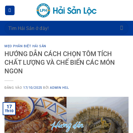
Bỏ
qua
nội
dung
Tìm
kiếm:
MẸO PHÂN BIỆT HẢI SẢN
HƯỚNG DẪN CÁCH CHỌN TÔM TÍCH
CHẤT LƯỢNG VÀ CHẾ BIẾN CÁC MÓN
NGON
ĐĂNG VÀO
17/10/2025
BỞI
ADMIN HSL
17
Th10