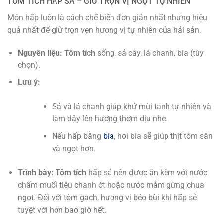
TÔM TÍCH HẤP SẢ – GIỮ TRỌN VỊ NGỌT TỰ NHIÊN
Món hấp luôn là cách chế biến đơn giản nhất nhưng hiệu
quả nhất để giữ trọn vẹn hương vị tự nhiên của hải sản.
Nguyên liệu:
Tôm tích
sống, sả cây, lá chanh, bia (tùy
chọn).
Lưu ý:
Sả và lá chanh giúp khử mùi tanh tự nhiên và
làm dậy lên hương thơm dịu nhẹ.
Nếu hấp bằng
bia
, hơi bia sẽ giúp thịt tôm săn
và ngọt hơn.
Trình bày:
Tôm tích
hấp sả nên được ăn kèm với nước
chấm muối tiêu chanh ớt hoặc nước mắm gừng chua
ngọt. Đối với tôm gạch, hương vị béo bùi khi hấp sẽ
tuyệt vời hơn bao giờ hết.