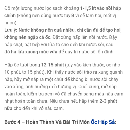
Đổ một lượng nước lọc sạch khoảng
1-1,5 lít vào nồi hấp
chính
(không nên dùng nước tuyết vì sẽ làm hôi, mất vị
ngon).
Lưu ý: Nước không nên quá nhiều, chỉ cần đủ để tạo hơi,
không nên ngập cả ốc
. Đặt xửng hấp lên nồi nước. Đậy
nắp chặt, bật bếp với lửa to cho đến khi nước sôi, sau
đó
hạ lửa xuống mức vừa
để duy trì nước sôi ổn định.
Hấp ốc tươi trong
12-15 phút
(tùy vào kích thước, ốc nhỏ
10 phút, to 15 phút). Khi thấy nước sôi trào ra xung quanh
nắp, hãy mở nắp ra một chút để không bị nước sôi chảy
vào xửng, ảnh hưởng đến hương vị. Cuối cùng, mở nắp
hoàn toàn, kiểm tra xem vỏ đã chuyển sang màu nâu cam
nhạt hoàn toàn chưa. Nếu chưa hết, hấp thêm
2-3 phút
nữa
cho đến khi vỏ nâu cam.
Bước 4 – Hoàn Thành Và Bài Trí Món
Ốc Hấp Sả
: