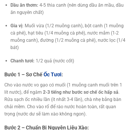
Dầu ăn thơm:
4-5 thìa canh (nên dùng dầu ăn mầu, dầu
ăn nguyên chất)
Gia vị:
Muối vừa (1/2 muỗng canh), bột canh (1 muỗng
cà phê), hạt tiêu (1/4 muỗng cà phê), nước mắm (1-2
muỗng canh), đường (1/2 muỗng cà phê), nước lọc (1/4
bát)
Chanh tươi:
1/2 quả (nước cốt)
Bước 1 – Sơ Chế
Ốc Tươi
:
Cho vào nước vo gạo có muối (1 muỗng canh muối trên 1
lít nước), để ngâm
2-3 tiếng như bước sơ chế ốc hấp sả
.
Rửa sạch ốc nhiều lần (ít nhất 3-4 lần), chà nhẹ bằng bàn
chải mềm. Cho vào rổ để ráo nước hoàn toàn, rất quan
trọng (nước dư sẽ làm xào không ngon).
Bước 2 – Chuẩn Bị Nguyên Liệu Xào: