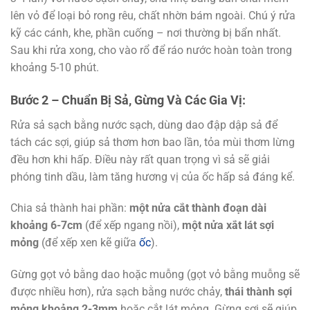
lên vỏ để loại bỏ rong rêu, chất nhờn bám ngoài. Chú ý rửa
kỹ các cánh, khe, phần cuống – nơi thường bị bẩn nhất.
Sau khi rửa xong, cho vào rổ để ráo nước hoàn toàn trong
khoảng 5-10 phút.
Bước 2 – Chuẩn Bị Sả, Gừng Và Các Gia Vị:
Rửa sả sạch bằng nước sạch, dùng dao đập dập sả để
tách các sợi, giúp sả thơm hơn bao lần, tỏa mùi thơm lừng
đều hơn khi hấp. Điều này rất quan trọng vì sả sẽ giải
phóng tinh dầu, làm tăng hương vị của ốc hấp sả đáng kể.
Chia sả thành hai phần:
một nửa cắt thành đoạn dài
khoảng 6-7cm
(để xếp ngang nồi),
một nửa xắt lát sợi
mỏng
(để xếp xen kẽ giữa
ốc
).
Gừng gọt vỏ bằng dao hoặc muỗng (gọt vỏ bằng muỗng sẽ
được nhiều hơn), rửa sạch bằng nước chảy,
thái thành sợi
mỏng khoảng 2-3mm
hoặc cắt lát mỏng. Gừng sợi sẽ giúp