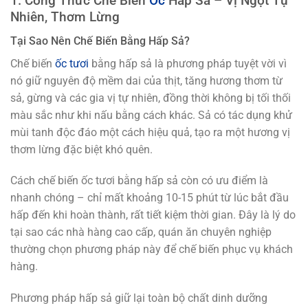
1. Công Thức Chế Biến
Ốc
Hấp Sả – Vị Ngọt Tự
Nhiên, Thơm Lừng
Tại Sao Nên Chế Biến Bằng Hấp Sả?
Chế biến
ốc tươi
bằng hấp sả là phương pháp tuyệt vời vì
nó giữ nguyên độ mềm dai của thịt, tăng hương thơm từ
sả, gừng và các gia vị tự nhiên, đồng thời không bị tối thối
màu sắc như khi nấu bằng cách khác. Sả có tác dụng khử
mùi tanh độc đáo một cách hiệu quả, tạo ra một hương vị
thơm lừng đặc biệt khó quên.
Cách chế biến ốc tươi bằng hấp sả còn có ưu điểm là
nhanh chóng – chỉ mất khoảng 10-15 phút từ lúc bắt đầu
hấp đến khi hoàn thành, rất tiết kiệm thời gian. Đây là lý do
tại sao các nhà hàng cao cấp, quán ăn chuyên nghiệp
thường chọn phương pháp này để chế biến phục vụ khách
hàng.
Phương pháp hấp sả giữ lại toàn bộ chất dinh dưỡng