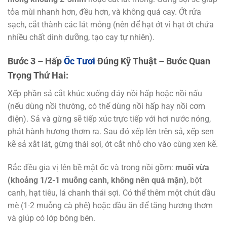
tỏa mùi nhanh hơn, đều hơn, và không quá cay. Ớt rửa
sạch, cắt thành các lát mỏng (nên để hạt ớt vì hạt ớt chứa
nhiều chất dinh dưỡng, tạo cay tự nhiên).
Bước 3 – Hấp
Ốc Tươi
Đúng Kỹ Thuật – Bước Quan
Trọng Thứ Hai:
Xếp phần sả cắt khúc xuống đáy nồi hấp hoặc nồi nấu
(nếu dùng nồi thường, có thể dùng nồi hấp hay nồi cơm
điện). Sả và gừng sẽ tiếp xúc trực tiếp với hơi nước nóng,
phát hành hương thơm ra. Sau đó xếp lên trên sả, xếp sen
kẽ sả xắt lát, gừng thái sợi, ớt cắt nhỏ cho vào cùng xen kẽ.
Rắc đều gia vị lên bề mặt ốc và trong nồi gồm:
muối vừa
(khoảng 1/2-1 muỗng canh, không nên quá mặn)
, bột
canh, hạt tiêu, lá chanh thái sợi. Có thể thêm một chút dầu
mè (1-2 muỗng cà phê) hoặc dầu ăn để tăng hương thơm
và giúp có lớp bóng bén.