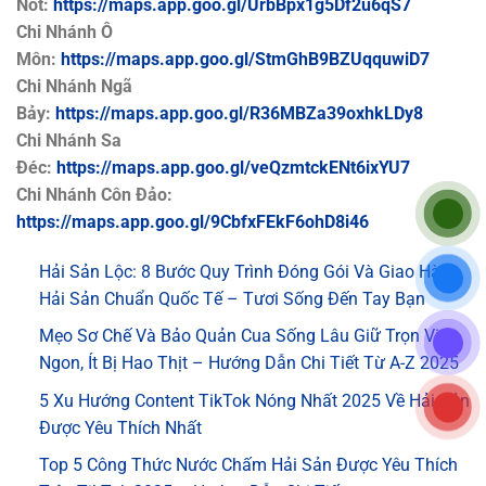
Nốt:
https://maps.app.goo.gl/UrbBpx1g5Df2u6qS7
Chi Nhánh Ô
Môn:
https://maps.app.goo.gl/StmGhB9BZUqquwiD7
Chi Nhánh Ngã
Bảy:
https://maps.app.goo.gl/R36MBZa39oxhkLDy8
Chi Nhánh Sa
Đéc:
https://maps.app.goo.gl/veQzmtckENt6ixYU7
Chi Nhánh Côn Đảo:
https://maps.app.goo.gl/9CbfxFEkF6ohD8i46
Hải Sản Lộc: 8 Bước Quy Trình Đóng Gói Và Giao Hàng
Hải Sản Chuẩn Quốc Tế – Tươi Sống Đến Tay Bạn
Mẹo Sơ Chế Và Bảo Quản Cua Sống Lâu Giữ Trọn Vị
Ngon, Ít Bị Hao Thịt – Hướng Dẫn Chi Tiết Từ A-Z 2025
5 Xu Hướng Content TikTok Nóng Nhất 2025 Về Hải Sản
Được Yêu Thích Nhất
Top 5 Công Thức Nước Chấm Hải Sản Được Yêu Thích