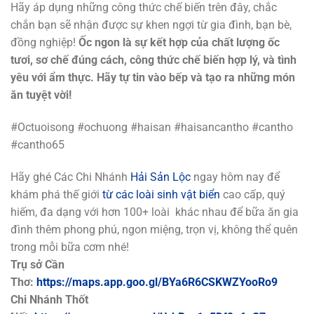
Hãy áp dụng những công thức chế biến trên đây, chắc
chắn bạn sẽ nhận được sự khen ngợi từ gia đình, bạn bè,
đồng nghiệp!
Ốc ngon là sự kết hợp của chất lượng ốc
tươi, sơ chế đúng cách, công thức chế biến hợp lý, và tình
yêu với ẩm thực. Hãy tự tin vào bếp và tạo ra những món
ăn tuyệt vời!
#Octuoisong #ochuong #haisan #haisancantho #cantho
#cantho65
Hãy ghé Các Chi Nhánh
Hải Sản Lộc
ngay hôm nay để
khám phá thế giới
từ các loài sinh vật biển
cao cấp, quý
hiếm, đa dạng với hơn 100+ loài khác nhau để bữa ăn gia
đình thêm phong phú, ngon miệng, trọn vị, không thể quên
trong mỗi bữa cơm nhé!
Trụ sở Cần
Thơ:
https://maps.app.goo.gl/BYa6R6CSKWZYooRo9
Chi Nhánh Thốt