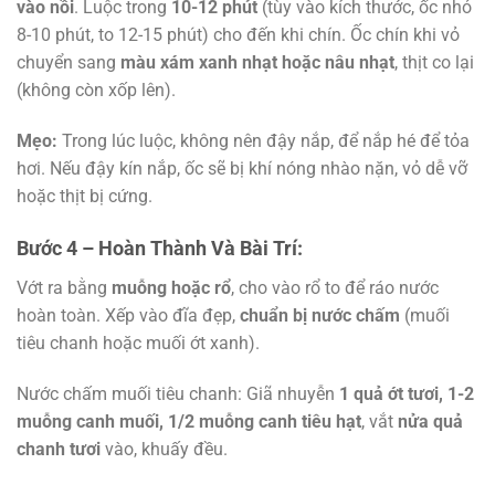
vào nồi
. Luộc trong
10-12 phút
(tùy vào kích thước, ốc nhỏ
8-10 phút, to 12-15 phút) cho đến khi chín. Ốc chín khi vỏ
chuyển sang
màu xám xanh nhạt hoặc nâu nhạt
, thịt co lại
(không còn xốp lên).
Mẹo:
Trong lúc luộc, không nên đậy nắp, để nắp hé để tỏa
hơi. Nếu đậy kín nắp, ốc sẽ bị khí nóng nhào nặn, vỏ dễ vỡ
hoặc thịt bị cứng.
Bước 4 – Hoàn Thành Và Bài Trí:
Vớt ra bằng
muỗng hoặc rổ
, cho vào rổ to để ráo nước
hoàn toàn. Xếp vào đĩa đẹp,
chuẩn bị nước chấm
(muối
tiêu chanh hoặc muối ớt xanh).
Nước chấm muối tiêu chanh: Giã nhuyễn
1 quả ớt tươi, 1-2
muỗng canh muối, 1/2 muỗng canh tiêu hạt
, vắt
nửa quả
chanh tươi
vào, khuấy đều.