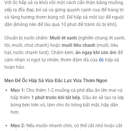
Vớt ốc hấp sả ra khỏi nồi một cách cẩn thận bằng muỗng,
xếp ra đĩa đẹp, bỏ sả và gừng quanh cạnh cua để trang trí
và tăng hương thơm bùng nổ. Để hấp sả một lúc để nguội
dần (không nên để lâu quá 10 phút để tránh ốc bị khô).
Chuẩn bị nước chấm:
Muối ớt xanh
(nghiền chung ớt xanh,
tỏi, muối, chút chanh) hoặc
muối tiêu chanh
(muối, tiêu
hạt, nước chanh tươi). Chấm kèm,
ăn ngay khi còn ấm
để
cảm nhận vị ngọt tự nhiên, thơm đậm đà của
ốc
hấp sả
hoàn hảo.
Mẹo Để Ốc Hấp Sả Vừa Đắc Lực Vừa Thơm Ngon
Mẹo 1:
Cho thêm 1-2 muỗng cà phê dầu ăn lên mai và
hấp thêm
1 phút trước khi tắt bếp
. Dầu ăn sẽ tạo ra lớp
bóng bén trên vỏ, làm cho ốc trông bắt mắt, hấp dẫn
hơn.
Mẹo 2:
Nếu muốn nhanh chín, có thể cắt nhỏ hoặc cắt