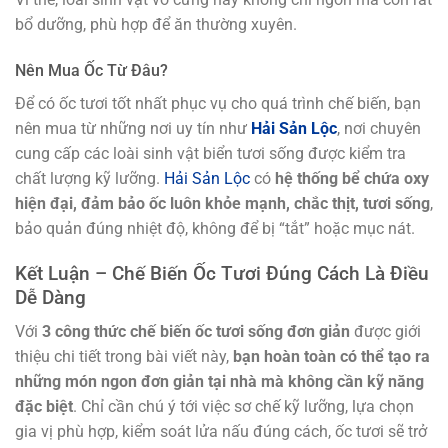
bổ dưỡng, phù hợp để ăn thường xuyên.
Nên Mua Ốc Từ Đâu?
Để có ốc tươi tốt nhất phục vụ cho quá trình chế biến, bạn
nên mua từ những nơi uy tín như
Hải Sản Lộc
, nơi chuyên
cung cấp các loài sinh vật biển tươi sống được kiểm tra
chất lượng kỹ lưỡng.
Hải Sản Lộc
có
hệ thống bể chứa oxy
hiện đại, đảm bảo ốc luôn khỏe mạnh, chắc thịt, tươi sống
,
bảo quản đúng nhiệt độ, không để bị “tắt” hoặc mục nát.
Kết Luận – Chế Biến Ốc Tươi Đúng Cách Là Điều
Dễ Dàng
Với
3 công thức chế biến ốc tươi sống đơn giản
được giới
thiệu chi tiết trong bài viết này,
bạn hoàn toàn có thể tạo ra
những món ngon đơn giản tại nhà mà không cần kỹ năng
đặc biệt
. Chỉ cần chú ý tới việc sơ chế kỹ lưỡng, lựa chọn
gia vị phù hợp, kiểm soát lửa nấu đúng cách, ốc tươi sẽ trở