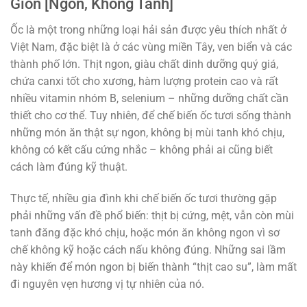
Giòn [Ngon, Không Tanh]
Ốc là một trong những loại hải sản được yêu thích nhất ở
Việt Nam, đặc biệt là ở các vùng miền Tây, ven biển và các
thành phố lớn. Thịt ngon, giàu chất dinh dưỡng quý giá,
chứa canxi tốt cho xương, hàm lượng protein cao và rất
nhiều vitamin nhóm B, selenium – những dưỡng chất cần
thiết cho cơ thể. Tuy nhiên, để chế biến ốc tươi sống thành
những món ăn thật sự ngon, không bị mùi tanh khó chịu,
không có kết cấu cứng nhắc – không phải ai cũng biết
cách làm đúng kỹ thuật.
Thực tế, nhiều gia đình khi chế biến ốc tươi thường gặp
phải những vấn đề phổ biến: thịt bị cứng, mệt, vẫn còn mùi
tanh đăng đặc khó chịu, hoặc món ăn không ngon vì sơ
chế không kỹ hoặc cách nấu không đúng. Những sai lầm
này khiến để món ngon bị biến thành “thịt cao su”, làm mất
đi nguyên vẹn hương vị tự nhiên của nó.