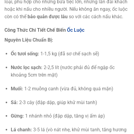
loại, phù hợp cho những bữa tiệc lớn, những lần đãi khách
hoặc khi nấu cho nhiều người. Nếu không ăn ngay, ốc luộc
còn có thể
bảo quản được lâu
so với các cách nấu khác.
Công Thức Chi Tiết Chế Biến
Ốc Luộc
Nguyên Liệu Chuẩn Bị:
Ốc tươi sống:
1-1,5 kg (đã sơ chế sạch sẽ)
Nước lọc sạch:
2-2,5 lít (nước phải đủ để ngập ốc
khoảng 5cm trên mặt)
Muối:
1-2 muỗng canh (vừa đủ, không quá mặn)
Sả:
2-3 cây (đập dập, giúp khử mùi tanh)
Gừng:
1 nhánh nhỏ (đập dập, tăng vị ấm áp)
Lá chanh:
3-5 lá (vò nát nhẹ, khử mùi tanh, tăng hương