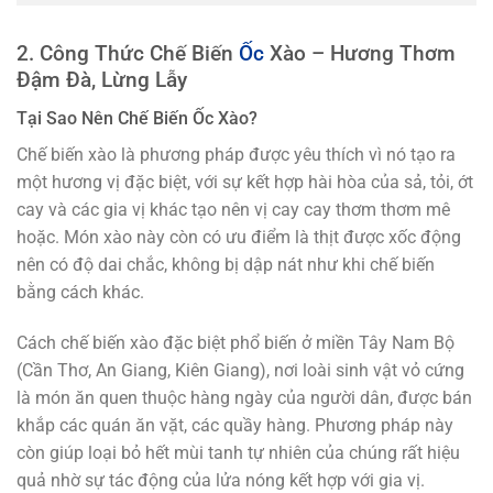
2. Công Thức Chế Biến
Ốc
Xào – Hương Thơm
Đậm Đà, Lừng Lẫy
Tại Sao Nên Chế Biến Ốc Xào?
Chế biến xào là phương pháp được yêu thích vì nó tạo ra
một hương vị đặc biệt, với sự kết hợp hài hòa của sả, tỏi, ớt
cay và các gia vị khác tạo nên vị cay cay thơm thơm mê
hoặc. Món xào này còn có ưu điểm là thịt được xốc động
nên có độ dai chắc, không bị dập nát như khi chế biến
bằng cách khác.
Cách chế biến xào đặc biệt phổ biến ở miền Tây Nam Bộ
(Cần Thơ, An Giang, Kiên Giang), nơi loài sinh vật vỏ cứng
là món ăn quen thuộc hàng ngày của người dân, được bán
khắp các quán ăn vặt, các quầy hàng. Phương pháp này
còn giúp loại bỏ hết mùi tanh tự nhiên của chúng rất hiệu
quả nhờ sự tác động của lửa nóng kết hợp với gia vị.