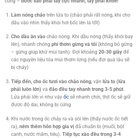
cùng –
bước xào phải tay cực nhanh, tay phải khoẻ!
Làm nóng chảo
trên lửa to (chảo phải rất nóng, khi cho
dầu vào nhìn thấy khói hơi bốc lên là tốt)
Cho dầu ăn vào
chảo nóng. Khi dầu nóng (thấy khói bay
lên), nhanh chóng
phi thơm gừng và tỏi
(không bỏ gừng
– gừng giúp khử mùi tanh). Đợi khoảng
20-30 giây
để
các nguyên liệu tỏa mùi thơm lừng (nếu đợi quá lâu sẽ
bị cháy)
Tiếp đến, cho ốc tươi vào chảo nóng
, vặn
lửa to (lửa
phải luôn lớn)
và
đảo đều tay nhanh trong 3-5 phút
.
Lửa phải lớn vì như vậy
ốc
sẽ nhanh chín, thịt ốc sẽ giữ
được độ dai, không bị cứng
Khi nước trong ốc chảy ra và sôi lên (thấy nước ốc tiết
ra),
nêm thêm hỗn hợp gia vị
đã chuẩn bị (muối, bột
canh, nước mắm, tiêu).
Tiếp tục xào đều trong 3-4