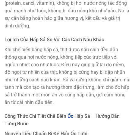
(protein, canxi, vitamin), không bị hơi nước nóng tác động
quá mạnh như luộc, không bị dầu nóng khô như xào. Nó là
sự cân bằng hoàn hảo giữa hương vị, kết cấu và giá trị
dinh dưỡng.
Lợi Ích Của Hấp Sả So Với Các Cách Nấu Khác
Khi chế biến bằng hấp sả, thịt được nấu chín đều đặn
thông qua hơi nước nóng, không tiếp xúc trực tiếp với
nguồn nhiệt cao như luộc. Điều này giúp giữ lại độ mềm,
độ ngọt tự nhiên của thịt, không bị cứng hay bị dập nhũn
như những cách nấu khác. Sả và gừng không chỉ giảm mùi
tanh mà còn tạo ra hương thơm đặc trưng, làm cho ốc hấp
sả trở thành một món ăn vô cùng hấp dẫn, gợi cảm hứng
ăn từ cái nhìn đầu tiên.
Công Thức Chi Tiết Chế Biến
Ốc
Hấp Sả – Hướng Dẫn
Từng Bước
Nguyên Liệu Chuẩn Bị Để Hấp Ốc Tươi: