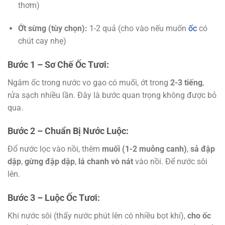
thơm)
Ớt sừng (tùy chọn):
1-2 quả (cho vào nếu muốn
ốc
có
chút cay nhẹ)
Bước 1 – Sơ Chế Ốc Tươi:
Ngâm ốc trong nước vo gạo có muối, ớt trong
2-3 tiếng
,
rửa sạch nhiều lần. Đây là bước quan trọng không được bỏ
qua.
Bước 2 – Chuẩn Bị Nước Luộc:
Đổ nước lọc vào nồi, thêm
muối (1-2 muỗng canh)
,
sả đập
dập
,
gừng đập dập
,
lá chanh vò nát
vào nồi. Để nước sôi
lên.
Bước 3 – Luộc Ốc Tươi:
Khi nước sôi (thấy nước phút lên có nhiều bọt khí),
cho ốc