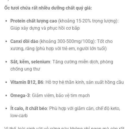
Ốc tươi chứa rất nhiều dưỡng chất quý giá:
Protein chất lượng cao
(khoảng 15-20% trọng lượng):
Giúp xây dựng và phục hồi cơ bắp
Canxi dồi dào
(khoảng 300-500mg/100g): Tốt cho
xương, răng (phù hợp với trẻ em, người lớn tuổi)
Sắt, kẽm, selenium
: Tăng cường miễn dịch, phòng
chống ung thư
Vitamin B12, B6
: Hỗ trợ hệ thần kinh, sản xuất hồng cầu
Omega-3
: Giảm viêm, bảo vệ tim mạch
Ít calo, ít chất béo
: Phù hợp với giảm cân, chế độ keto,
low-carb
Vì thế, loài sinh vật vỏ cứng này không chỉ ngon mà còn rất