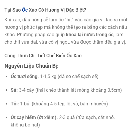
Tại Sao
Ốc
Xào Có Hương Vị Đặc Biệt?
Khi xào, dầu nóng sẽ làm ốc “hít” vào các gia vị, tạo ra một
hương vị phức tạp mà không thể tạo ra bằng các cách nấu
khác. Phương pháp xào giúp
khóa lại nước trong ốc
, làm
cho thịt vừa dai, vừa có vị ngọt, vừa được thấm đều gia vị.
Công Thức Chi Tiết Chế Biến Ốc Xào
Nguyên Liệu Chuẩn Bị:
Ốc tươi sống:
1-1,5 kg (đã sơ chế sạch sẽ)
Sả:
3-4 cây (thái chéo thành lát mỏng khoảng 0,5cm)
Tỏi:
1 búi (khoảng 4-5 tép, lột vỏ, băm nhuyễn)
Ớt cay hiểm (ớt xiêm):
2-3 quả (rửa sạch, cắt nhỏ,
không bỏ hạt)