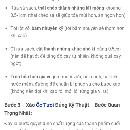
Rửa sả sạch,
thái chéo thành những lát mỏng
khoảng
0,5-1cm (thái chéo sả sẽ giúp tỏa mùi hơn, ăn ngon hơn)
Tỏi lột vỏ,
băm nhuyễn
kỹ (tỏi băm nhuyễn sẽ thơm hơn
khi xào)
Ớt rửa sạch,
cắt thành những khúc nhỏ
khoảng 0,5cm
(nên để hạt ớt để tăng độ cay tự nhiên, không quá cay
ngột)
Trộn hỗn hợp gia vị
gồm muối vừa, bột canh, hạt tiêu,
nước mắm, đường để chuẩn bị phục vụ cho bước xào
(không nên đợi khi xào rồi mới lôi từng gia vị ra)
Bước 3 – Xào
Ốc Tươi
Đúng Kỹ Thuật – Bước Quan
Trọng Nhất:
Đây là bước quyết định chất lượng của thành phẩm cuối