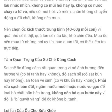
lâu nhúc nhích
,
không có mùi hôi hay lạ
,
không có nước
chảy ra từ vỏ
, nếu có mùi hôi, vỏ mềm, chân không chuyển
động = đã chết, không nên mua.
Nên
chọn ốc kích thước trung bình (40-60g mỗi con)
vì
quá nhỏ sẽ ít thịt, quá lớn sẽ nấu lâu, khó chín đều. Mua ốc
nên mua từ những nơi uy tín, bảo quản tốt, có thể kiểm tra
trực tiếp.
Tầm Quan Trọng Của Sơ Chế Đúng Cách
Sơ chế ốc đúng cách rất quan trọng vì nó ảnh hưởng đến
hương vị (có bị tanh hay không), độ sạch sẽ (có sạt bùn
hay không), an toàn vệ sinh (có vi khuẩn hay không).
Phải
rửa sạch bùn đất, ngâm nước muối hoặc nước vo gạo
để
loại bỏ chất bẩn bên trong,
không nên bỏ qua bước này
vì
đó là “bí quyết vàng” để ốc không bị tanh.
Lợi Ích Của Ốc Cho Sức Khỏe