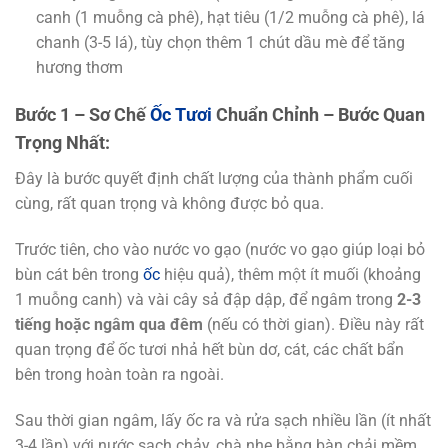
canh (1 muỗng cà phê), hạt tiêu (1/2 muỗng cà phê), lá
chanh (3-5 lá), tùy chọn thêm 1 chút dầu mè để tăng
hương thơm
Bước 1 – Sơ Chế
Ốc Tươi
Chuẩn Chỉnh – Bước Quan
Trọng Nhất:
Đây là bước quyết định chất lượng của thành phẩm cuối
cùng, rất quan trọng và không được bỏ qua.
Trước tiên, cho vào nước vo gạo (nước vo gạo giúp loại bỏ
bùn cát bên trong
ốc
hiệu quả), thêm một ít muối (khoảng
1 muỗng canh) và vài cây sả đập dập, để ngâm trong
2-3
tiếng hoặc ngâm qua đêm
(nếu có thời gian). Điều này rất
quan trọng để ốc tươi nhả hết bùn dơ, cát, các chất bẩn
bên trong hoàn toàn ra ngoài.
Sau thời gian ngâm, lấy ốc ra và rửa sạch nhiều lần (ít nhất
3-4 lần) với nước sạch chảy, chà nhẹ bằng bàn chải mềm