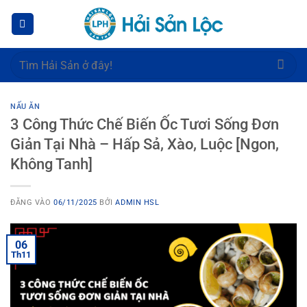
Bỏ
qua
nội
dung
Tìm
kiếm:
NẤU ĂN
3 Công Thức Chế Biến Ốc Tươi Sống Đơn
Giản Tại Nhà – Hấp Sả, Xào, Luộc [Ngon,
Không Tanh]
ĐĂNG VÀO
06/11/2025
BỞI
ADMIN HSL
06
Th11