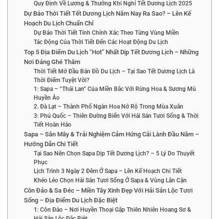
Quy Định Về Lương & Thưởng Khi Nghỉ Tết Dương Lịch 2025
Dự Báo Thời Tiết Tết Dương Lịch Năm Nay Ra Sao? – Lên Kế
Hoạch Du Lịch Chuẩn Chỉ
Dự Báo Thời Tiết Tính Chính Xác Theo Từng Vùng Miền
Tác Động Của Thời Tiết Đến Các Hoạt Động Du Lịch
Top 5 Địa Điểm Du Lịch “Hot” Nhất Dịp Tết Dương Lịch – Những
Nơi Đáng Ghé Thăm
Thời Tiết Mở Đầu Bản Đồ Du Lịch – Tại Sao Tết Dương Lịch Là
Thời Điểm Tuyệt Vời?
1: Sapa – “Thái Lan” Của Miền Bắc Với Rừng Hoa & Sương Mù
Huyền Ảo
2. Đà Lạt – Thành Phố Ngàn Hoa Nở Rộ Trong Mùa Xuân
3: Phú Quốc – Thiên Đường Biển Với Hải Sản Tươi Sống & Thời
Tiết Hoàn Hảo
Sapa – Sân Mây & Trải Nghiệm Cảm Hứng Cải Lành Đầu Năm –
Hướng Dẫn Chi Tiết
Tại Sao Nên Chọn Sapa Dịp Tết Dương Lịch? – 5 Lý Do Thuyết
Phục
Lịch Trình 3 Ngày 2 Đêm Ở Sapa – Lên Kế Hoạch Chi Tiết
Khéo Léo Chọn Hải Sản Tươi Sống Ở Sapa & Vùng Lân Cận
Côn Đảo & Sa Đéc – Miền Tây Xinh Đẹp Với Hải Sản Lộc Tươi
Sống – Địa Điểm Du Lịch Đặc Biệt
1: Côn Đảo – Nơi Huyền Thoại Gặp Thiên Nhiên Hoang Sơ &
Hải Sản Lộc Đặc Biệt