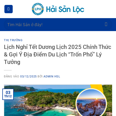
Bỏ
qua
nội
dung
Tìm
kiếm:
THỊ TRƯỜNG
Lịch Nghỉ Tết Dương Lịch 2025 Chính Thức
& Gợi Ý Địa Điểm Du Lịch “Trốn Phố” Lý
Tưởng
ĐĂNG VÀO
03/12/2025
BỞI
ADMIN HSL
03
Th12