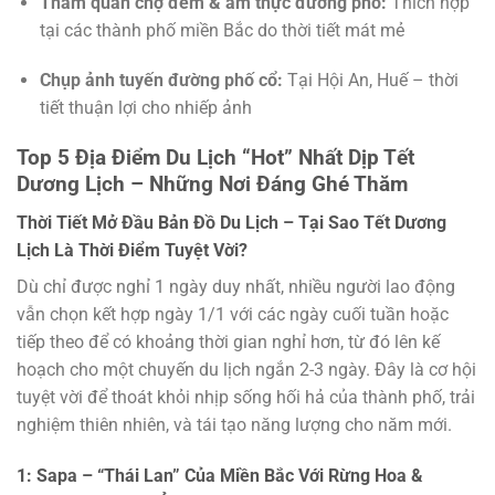
Tham quan chợ đêm & ẩm thực đường phố:
Thích hợp
tại các thành phố miền Bắc do thời tiết mát mẻ
Chụp ảnh tuyến đường phố cổ:
Tại Hội An, Huế – thời
tiết thuận lợi cho nhiếp ảnh
Top 5 Địa Điểm Du Lịch “Hot” Nhất Dịp Tết
Dương Lịch – Những Nơi Đáng Ghé Thăm
Thời Tiết Mở Đầu Bản Đồ Du Lịch – Tại Sao Tết Dương
Lịch Là Thời Điểm Tuyệt Vời?
Dù chỉ được nghỉ 1 ngày duy nhất, nhiều người lao động
vẫn chọn kết hợp ngày 1/1 với các ngày cuối tuần hoặc
tiếp theo để có khoảng thời gian nghỉ hơn, từ đó lên kế
hoạch cho một chuyến du lịch ngắn 2-3 ngày. Đây là cơ hội
tuyệt vời để thoát khỏi nhịp sống hối hả của thành phố, trải
nghiệm thiên nhiên, và tái tạo năng lượng cho năm mới.
1: Sapa – “Thái Lan” Của Miền Bắc Với Rừng Hoa &