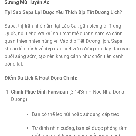
Sương Mù Huyền Ảo
Tại Sao Sapa Lại Được Yêu Thích Dịp Tết Dương Lịch?
Sapa, thị trấn nhỏ nằm tại Lào Cai, gần biên giới Trung
Quốc, nổi tiếng với khí hậu mát mẻ quanh năm và cảnh
quan thiên nhiên hùng vĩ. Vào dịp Tết Dương lịch, Sapa
khoác lên mình vẻ đẹp đặc biệt với sương mù dày đặc vào
buổi sáng sớm, tạo nên khung cảnh như chốn tiên cảnh
bồng lai.
Điểm Du Lịch & Hoạt Động Chính:
Chinh Phục Đỉnh Fansipan
(3.143m – Nóc Nhà Đông
Dương)
Bạn có thể leo núi hoặc sử dụng cáp treo
Từ đỉnh nhìn xuống, bạn sẽ được phóng tầm
mắt bao quát khung cảnh biển mây mênh