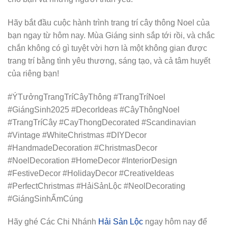
Hãy bắt đầu cuộc hành trình trang trí cây thông Noel của
bạn ngay từ hôm nay. Mùa Giáng sinh sắp tới rồi, và chắc
chắn không có gì tuyệt vời hơn là một không gian được
trang trí bằng tình yêu thương, sáng tạo, và cả tâm huyết
của riêng bạn!
#ÝTưởngTrangTríCâyThông #TrangTríNoel
#GiángSinh2025 #DecorIdeas #CâyThôngNoel
#TrangTríCây #CayThongDecorated #Scandinavian
#Vintage #WhiteChristmas #DIYDecor
#HandmadeDecoration #ChristmasDecor
#NoelDecoration #HomeDecor #InteriorDesign
#FestiveDecor #HolidayDecor #CreativeIdeas
#PerfectChristmas #HảiSảnLộc #NeolDecorating
#GiángSinhẤmCúng
Hãy ghé Các Chi Nhánh
Hải Sản Lộc
ngay hôm nay để