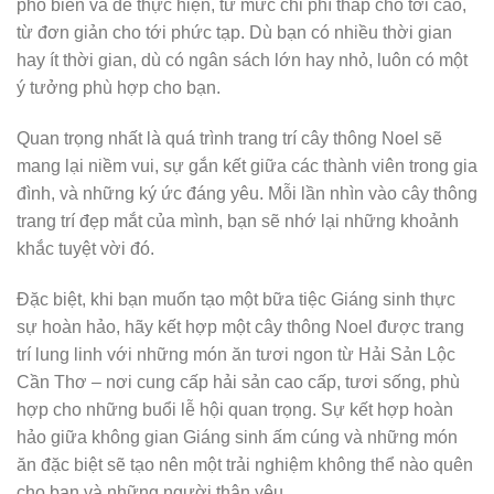
phổ biến và dễ thực hiện, từ mức chi phí thấp cho tới cao,
từ đơn giản cho tới phức tạp. Dù bạn có nhiều thời gian
hay ít thời gian, dù có ngân sách lớn hay nhỏ, luôn có một
ý tưởng phù hợp cho bạn.
Quan trọng nhất là quá trình trang trí cây thông Noel sẽ
mang lại niềm vui, sự gắn kết giữa các thành viên trong gia
đình, và những ký ức đáng yêu. Mỗi lần nhìn vào cây thông
trang trí đẹp mắt của mình, bạn sẽ nhớ lại những khoảnh
khắc tuyệt vời đó.
Đặc biệt, khi bạn muốn tạo một bữa tiệc Giáng sinh thực
sự hoàn hảo, hãy kết hợp một cây thông Noel được trang
trí lung linh với những món ăn tươi ngon từ Hải Sản Lộc
Cần Thơ – nơi cung cấp hải sản cao cấp, tươi sống, phù
hợp cho những buổi lễ hội quan trọng. Sự kết hợp hoàn
hảo giữa không gian Giáng sinh ấm cúng và những món
ăn đặc biệt sẽ tạo nên một trải nghiệm không thể nào quên
cho bạn và những người thân yêu.