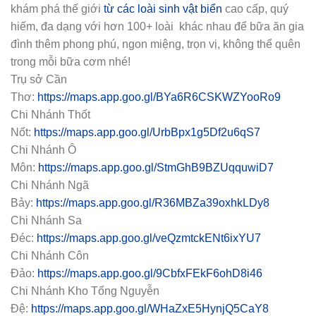
khám phá thế giới
từ các loài sinh vật biển
cao cấp, quý
hiếm, đa dạng với hơn 100+ loài khác nhau để bữa ăn gia
đình thêm phong phú, ngon miệng, trọn vị, không thể quên
trong mỗi bữa cơm nhé!
Trụ sở Cần
Thơ:
https://maps.app.goo.gl/BYa6R6CSKWZYooRo9
Chi Nhánh Thốt
Nốt:
https://maps.app.goo.gl/UrbBpx1g5Df2u6qS7
Chi Nhánh Ô
Môn:
https://maps.app.goo.gl/StmGhB9BZUqquwiD7
Chi Nhánh Ngã
Bảy:
https://maps.app.goo.gl/R36MBZa39oxhkLDy8
Chi Nhánh Sa
Đéc:
https://maps.app.goo.gl/veQzmtckENt6ixYU7
Chi Nhánh Côn
Đảo:
https://maps.app.goo.gl/9CbfxFEkF6ohD8i46
Chi Nhánh Kho Tổng Nguyễn
Đệ:
https://maps.app.goo.gl/WHaZxE5HynjQ5CaY8