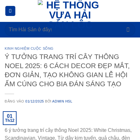
Bỏ
qua
nội
Tìm
dung
kiếm:
KINH NGHIỆM CUỘC SỐNG
Ý TƯỞNG TRANG TRÍ CÂY THÔNG
NOEL 2025: 6 CÁCH DECOR ĐẸP MẮT,
ĐƠN GIẢN, TẠO KHÔNG GIAN LỄ HỘI
ẤM CÚNG CHO BIA ĐÁN SÁNG TẠO
ĐĂNG VÀO
01/12/2025
BỞI
ADMIN HSL
01
Th12
6 ý tưởng trang trí cây thông Noel 2025: White Christmas,
Scandinavian, Vintage. Từ dây kim tuyến, quả châu, đèn