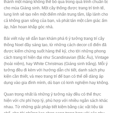
thành một mảng không thể bỏ qua trong quá trình chuẩn bị
cho mùa Giáng sinh. Một cây thông được trang trí tinh tế,
lung linh sẽ tạo nên một điểm nhấn trung tâm, lấp lánh cho
cả không gian sống của bạn, và phát tán một cảm giác ấm
áp, hân hoan khắp góc nhà.
Bài viết này sẽ dẫn bạn khám phá 6 ý tưởng trang trí cây
thông Noel đầy sáng tạo, từ những cách decor cổ điển đã
được kiểm chứng suốt hàng thế kỷ, cho tới những phong
cách trang trí hiện đại như Scandinavian (Bắc Âu), Vintage
(hoài niệm), hay White Christmas (Giáng sinh trắng). Mỗi ý
tưởng đều đi kèm với hướng dẫn chi tiết, danh sách phụ
kiện cần thiết, và mẹo trang trí để bạn có thể dễ dàng áp
dụng vào gia đình mình, dù bạn có kinh nghiệm hay không.
Quan trọng nhất là những ý tưởng này đều có thể thực
hiện với chi phí hợp lý, phù hợp với nhiều ngân sách khác
nhau. Từ những giải pháp tiết kiệm bằng các vật liệu tái