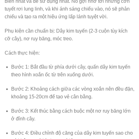
biến nhất và dễ sử dụng nhất. Nó gợi nhớ tới những cơn
tuyết rơi lung linh, và khi ánh sáng chiếu vào, nó sẽ phản
chiếu và tạo ra một hiệu ứng lấp lánh tuyệt vời.
Phụ kiện cần chuẩn bị: Dây kim tuyến (2-3 cuộn tùy kích
cỡ cây), nơ ruy băng, móc treo.
Cách thực hiện:
Bước 1: Bắt đầu từ phía dưới cây, quấn dây kim tuyến
theo hình xoắn ốc từ trên xuống dưới.
Bước 2: Khoảng cách giữa các vòng xoắn nên đều đặn,
khoảng 15-20cm để tạo vẻ cân bằng.
Bước 3: Kết thúc bằng cách buộc một nơ ruy băng lớn
ở đỉnh cây.
Bước 4: Điều chỉnh độ căng của dây kim tuyến sao cho