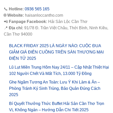
📞
Hotline:
0936 565 165
🌐
Website:
haisanloccantho.com
📲
Fanpage Facebook:
Hải Sản Lộc Cần Thơ
📍
Địa chỉ:
91/78 Đ. Trần Việt Châu, Thới Bình, Ninh Kiều,
Cần Thơ 94000
BLACK FRIDAY 2025 LÀ NGÀY NÀO: CUỘC ĐUA
GIẢM GIÁ ĐIÊN CUỒNG TRÊN SÀN THƯƠNG MẠI
ĐIỆN TỬ 2025
Lũ Lụt Miền Trung Hôm Nay 24/11 – Cập Nhật Thiệt Hại
102 Người Chết Và Mất Tích, 13.000 Tỷ Đồng
Ghẹ Ngâm Tương An Toàn: Lưu Ý Khi Làm & Ăn –
Phòng Tránh Ký Sinh Trùng, Bảo Quản Đúng Cách
2025
Bí Quyết Thưởng Thức Buffet Hải Sản Cần Thơ Trọn
Vị, Không Ngán – Hướng Dẫn Chi Tiết 2025