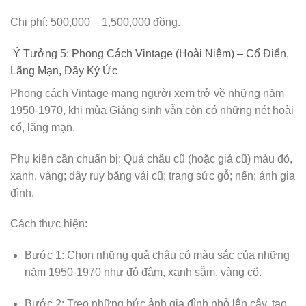
Chi phí: 500,000 – 1,500,000 đồng.
Ý Tưởng 5: Phong Cách Vintage (Hoài Niệm) – Cổ Điển,
Lãng Mạn, Đầy Ký Ức
Phong cách Vintage mang người xem trở về những năm
1950-1970, khi mùa Giáng sinh vẫn còn có những nét hoài
cổ, lãng mạn.
Phụ kiện cần chuẩn bị: Quả châu cũ (hoặc giả cũ) màu đỏ,
xanh, vàng; dây ruy băng vải cũ; trang sức gỗ; nến; ảnh gia
đình.
Cách thực hiện:
Bước 1: Chọn những quả châu có màu sắc của những
năm 1950-1970 như đỏ đậm, xanh sẫm, vàng cổ.
Bước 2: Treo những bức ảnh gia đình nhỏ lên cây, tạo