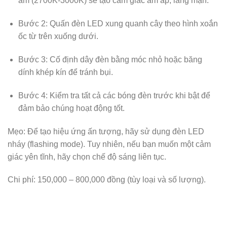
ấm (2700K-3000K) sẽ tạo cảm giác ấm áp, lãng mạn.
Bước 2: Quấn đèn LED xung quanh cây theo hình xoắn
ốc từ trên xuống dưới.
Bước 3: Cố định dây đèn bằng móc nhỏ hoặc băng
dính khép kín để tránh bụi.
Bước 4: Kiểm tra tất cả các bóng đèn trước khi bật để
đảm bảo chúng hoạt động tốt.
Mẹo: Để tạo hiệu ứng ấn tượng, hãy sử dụng đèn LED
nháy (flashing mode). Tuy nhiên, nếu bạn muốn một cảm
giác yên tĩnh, hãy chọn chế độ sáng liên tục.
Chi phí: 150,000 – 800,000 đồng (tùy loại và số lượng).