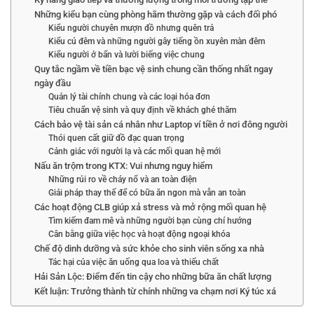
Những kiểu bạn cùng phòng hãm thường gặp và cách đối phó
Kiểu người chuyên mượn đồ nhưng quên trả
Kiểu cú đêm và những người gây tiếng ồn xuyên màn đêm
Kiểu người ở bẩn và lười biếng việc chung
Quy tắc ngầm về tiền bạc vệ sinh chung cần thống nhất ngay
ngày đầu
Quản lý tài chính chung và các loại hóa đơn
Tiêu chuẩn vệ sinh và quy định về khách ghé thăm
Cách bảo vệ tài sản cá nhân như Laptop ví tiền ở nơi đông người
Thói quen cất giữ đồ đạc quan trọng
Cảnh giác với người lạ và các mối quan hệ mới
Nấu ăn trộm trong KTX: Vui nhưng nguy hiểm
Những rủi ro về cháy nổ và an toàn điện
Giải pháp thay thế để có bữa ăn ngon mà vẫn an toàn
Các hoạt động CLB giúp xả stress và mở rộng mối quan hệ
Tìm kiếm đam mê và những người bạn cùng chí hướng
Cân bằng giữa việc học và hoạt động ngoại khóa
Chế độ dinh dưỡng và sức khỏe cho sinh viên sống xa nhà
Tác hại của việc ăn uống qua loa và thiếu chất
Hải Sản Lộc: Điểm đến tin cậy cho những bữa ăn chất lượng
Kết luận: Trưởng thành từ chính những va chạm nơi Ký túc xá