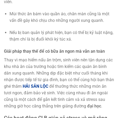
viên.
Mùi thức ăn bám vào quần áo, chăn màn cũng là một
vấn đề gây khó chịu cho những người xung quanh.
Nếu bị ban quản lý phát hiện, bạn có thể bị kỷ luật nặng,
thậm chí là bị đuổi khỏi ký túc xá.
Giải pháp thay thế để có bữa ăn ngon mà vẫn an toàn
Thay vì mạo hiểm nấu ăn trộm, sinh viên nên tận dụng các
khu nhà ăn của trường hoặc tìm kiếm các quán ăn bình
dân xung quanh. Những dịp đặc biệt như cuối tháng khi
nhận được tiếp tế từ gia đình, bạn có thể cùng hội bạn thân
ghé thăm
HẢI SẢN LỘC
để thưởng thức những món ăn
tươi ngon, đảm bảo vệ sinh. Việc cùng nhau đi ăn ngoài
cũng là một cách để gắn kết tình cảm và xả stress sau
những giờ học căng thẳng trên giảng đường
đại học
.
Các hoạt động CLB giúp xả stress và mở rộng