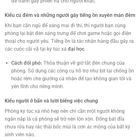
để tránh gây phiền hà cho người khác.
Kiểu cú đêm và những người gây tiếng ồn xuyên màn đêm
Khi bạn cần ngủ để sáng mai đi thi, thì người bạn cùng
phòng lại bật đèn sáng trưng để chơi game hoặc gọi điện
thoại cho người yêu. Tiếng ồn là tác nhân hàng đầu gây ra
các cuộc cãi vã tại ký túc xá
đại học
.
Cách đối phó:
Thỏa thuận về giờ tắt đèn chung của
phòng. Sử dụng các công cụ hỗ trợ như bịt tai chống ồn
hoặc rèm che giường cá nhân để tạo không gian tối và
yên tĩnh cho riêng mình.
Kiểu người ở bẩn và lười biếng việc chung
Phòng ký túc xá nhỏ hẹp nên chỉ cần một người không
ngăn nắp là cả phòng sẽ trở nên lộn xộn. Đống bát đĩa
chưa rửa hay rác thải bốc mùi là cơn ác mộng của bất kỳ
sinh viên nào.