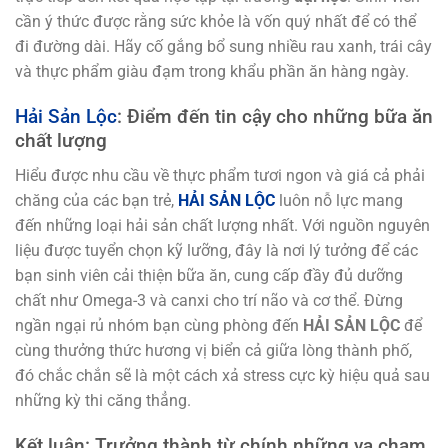
cần ý thức được rằng sức khỏe là vốn quý nhất để có thể
đi đường dài. Hãy cố gắng bổ sung nhiều rau xanh, trái cây
và thực phẩm giàu đạm trong khẩu phần ăn hàng ngày.
Hải Sản Lộc
: Điểm đến tin cậy cho những bữa ăn
chất lượng
Hiểu được nhu cầu về thực phẩm tươi ngon và giá cả phải
chăng của các bạn trẻ,
HẢI SẢN LỘC
luôn nỗ lực mang
đến những loại hải sản chất lượng nhất. Với nguồn nguyên
liệu được tuyển chọn kỹ lưỡng, đây là nơi lý tưởng để các
bạn sinh viên cải thiện bữa ăn, cung cấp đầy đủ dưỡng
chất như Omega-3 và canxi cho trí não và cơ thể. Đừng
ngần ngại rủ nhóm bạn cùng phòng đến
HẢI SẢN LỘC
để
cùng thưởng thức hương vị biển cả giữa lòng thành phố,
đó chắc chắn sẽ là một cách xả stress cực kỳ hiệu quả sau
những kỳ thi căng thẳng.
Kết luận: Trưởng thành từ chính những va chạm