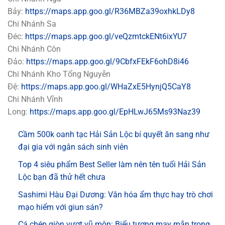
Bảy:
https://maps.app.goo.gl/R36MBZa39oxhkLDy8
Chi Nhánh Sa
Đéc:
https://maps.app.goo.gl/veQzmtckENt6ixYU7
Chi Nhánh Côn
Đảo:
https://maps.app.goo.gl/9CbfxFEkF6ohD8i46
Chi Nhánh Kho Tổng Nguyễn
Đệ:
https://maps.app.goo.gl/WHaZxE5HynjQ5CaY8
Chi Nhánh Vĩnh
Long:
https://maps.app.goo.gl/EpHLwJ65Ms93Naz39
Cầm 500k oanh tạc Hải Sản Lộc bí quyết ăn sang như
đại gia với ngân sách sinh viên
Top 4 siêu phẩm Best Seller làm nên tên tuổi Hải Sản
Lộc bạn đã thử hết chưa
Sashimi Hàu Đại Dương: Văn hóa ẩm thực hay trò chơi
mạo hiểm với giun sán?
Cá chép giòn vượt vũ môn: Biểu tượng may mắn trong