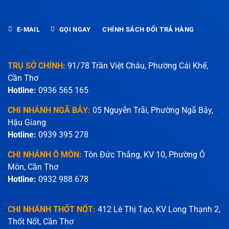
E-MAIL
GỌI NGAY
CHÍNH SÁCH ĐỔI TRẢ HÀNG
TRỤ SỞ CHÍNH:
91/78 Trần Việt Châu, Phường Cái Khế,
Cần Thơ
Hotline:
0936 565 165
CHI NHÁNH NGÃ BẢY:
05 Nguyễn Trãi, Phường Ngã Bảy,
Hậu Giang
Hotline:
0939 395 278
CHI NHÁNH Ô MÔN:
Tôn Đức Thắng, KV 10, Phường Ô
Môn, Cần Thơ
Hotline:
0932 988 678
CHI NHÁNH THỐT NỐT:
412 Lê Thị Tạo, KV Long Thạnh 2,
Thốt Nốt, Cần Thơ