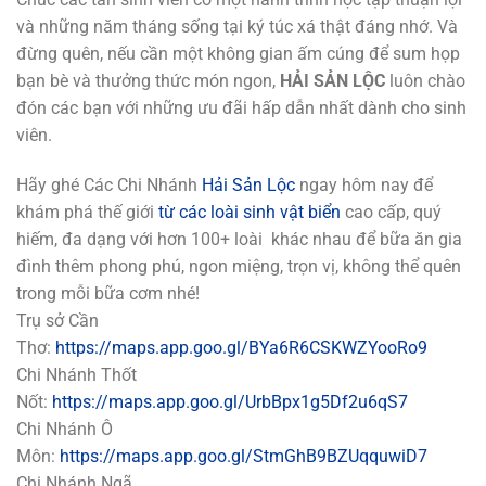
và những năm tháng sống tại ký túc xá thật đáng nhớ. Và
đừng quên, nếu cần một không gian ấm cúng để sum họp
bạn bè và thưởng thức món ngon,
HẢI SẢN LỘC
luôn chào
đón các bạn với những ưu đãi hấp dẫn nhất dành cho sinh
viên.
Hãy ghé Các Chi Nhánh
Hải Sản Lộc
ngay hôm nay để
khám phá thế giới
từ các loài sinh vật biển
cao cấp, quý
hiếm, đa dạng với hơn 100+ loài khác nhau để bữa ăn gia
đình thêm phong phú, ngon miệng, trọn vị, không thể quên
trong mỗi bữa cơm nhé!
Trụ sở Cần
Thơ:
https://maps.app.goo.gl/BYa6R6CSKWZYooRo9
Chi Nhánh Thốt
Nốt:
https://maps.app.goo.gl/UrbBpx1g5Df2u6qS7
Chi Nhánh Ô
Môn:
https://maps.app.goo.gl/StmGhB9BZUqquwiD7
Chi Nhánh Ngã