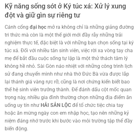
Kỹ năng sống sót ở Ký túc xá: Xử lý xung
đột và giữ gìn sự riêng tư
Cánh cổng
đại học
mở ra không chỉ là những giảng đường
tri thức mà còn là một thế giới mới đầy rẫy những trải
nghiệm thực tế, đặc biệt là với những bạn chọn sống tại ký
túc xá. Đối với nhiều tân sinh viên, việc rời xa vòng tay cha
mẹ để bắt đầu cuộc sống tự lập là một thử thách tâm lý
không hề nhỏ. Sài Gòn náo nhiệt với những công trình lịch
sử đang chuyển mình như nhà thờ Đức Bà vừa được lắp
lại thánh giá vàng rực rỡ, cũng là nơi chứng kiến biết bao
thế hệ sinh viên trưởng thành. Để đánh dấu cột mốc quan
trọng này, nhiều gia đình thường chọn những địa điểm ăn
uống uy tín như
HẢI SẢN LỘC
để tổ chức tiệc chia tay
hoặc ăn mừng ngày con em nhập học, tạo nên những kỷ
niệm đáng nhớ trước khi bước vào môi trường tập thể đầy
biến động.