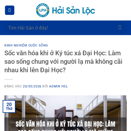
Bỏ
qua
nội
dung
Tìm
kiếm:
KINH NGHIỆM CUỘC SỐNG
Sốc văn hóa khi ở Ký túc xá Đại Học: Làm
sao sống chung với người lạ mà không cãi
nhau khi lên Đại Học?
ĐĂNG VÀO
20/03/2026
BỞI
ADMIN HSL
20
Th3