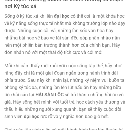
nơi Ký túc xá
Sống ở ký túc xá khi lên
đại học
có thể coi là một khóa học
về kỹ năng sống thực tế nhất mà không trường lớp nào dạy
được. Những cuộc cãi vã, những lần sốc văn hóa hay
những bài học về bảo vệ tài sản đều góp phần nhào nặn
nên một phiên bản trưởng thành hơn của chính bạn. Hãy
đón nhận nó với một thái độ tích cực và cởi mở.
Mỗi khi cảm thấy mệt mỏi với cuộc sống tập thể, hãy nhớ
rằng đây chỉ là một giai đoạn ngắn trong hành trình dài
phía trước. Sau này khi nhìn lại, những kỷ niệm vui buồn tại
phòng ký túc xá, những lần lén lút nấu ăn hay những bữa
tiệc hải sản tại
HẢI SẢN LỘC
sẽ trở thành những hồi ức vô
giá. Hãy sống hết mình với tuổi trẻ, học cách yêu thương và
thấu hiểu những người xung quanh, bạn sẽ thấy cuộc đời
sinh viên
đại học
rực rỡ và ý nghĩa hơn bao giờ hết.
Chúc các tân sinh viên có một hành trình học tập thuận lợi