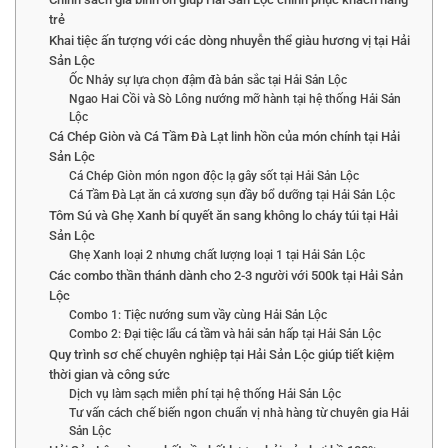
trẻ
Khai tiệc ấn tượng với các dòng nhuyễn thể giàu hương vị tại Hải
Sản Lộc
Ốc Nhảy sự lựa chọn đậm đà bản sắc tại Hải Sản Lộc
Ngao Hai Cồi và Sò Lông nướng mỡ hành tại hệ thống Hải Sản
Lộc
Cá Chép Giòn và Cá Tầm Đà Lạt linh hồn của món chính tại Hải
Sản Lộc
Cá Chép Giòn món ngon độc lạ gây sốt tại Hải Sản Lộc
Cá Tầm Đà Lạt ăn cả xương sụn đầy bổ dưỡng tại Hải Sản Lộc
Tôm Sú và Ghẹ Xanh bí quyết ăn sang không lo cháy túi tại Hải
Sản Lộc
Ghẹ Xanh loại 2 nhưng chất lượng loại 1 tại Hải Sản Lộc
Các combo thần thánh dành cho 2-3 người với 500k tại Hải Sản
Lộc
Combo 1: Tiệc nướng sum vầy cùng Hải Sản Lộc
Combo 2: Đại tiệc lẩu cá tầm và hải sản hấp tại Hải Sản Lộc
Quy trình sơ chế chuyên nghiệp tại Hải Sản Lộc giúp tiết kiệm
thời gian và công sức
Dịch vụ làm sạch miễn phí tại hệ thống Hải Sản Lộc
Tư vấn cách chế biến ngon chuẩn vị nhà hàng từ chuyên gia Hải
Sản Lộc