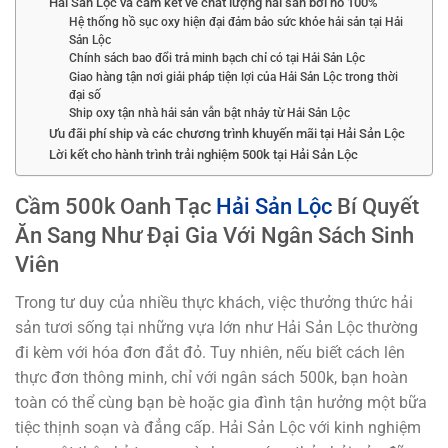
Hải Sản Lộc và cam kết về chất lượng hải sản bơi hồ 100%
Hệ thống hồ sục oxy hiện đại đảm bảo sức khỏe hải sản tại Hải
Sản Lộc
Chính sách bao đổi trả minh bạch chỉ có tại Hải Sản Lộc
Giao hàng tận nơi giải pháp tiện lợi của Hải Sản Lộc trong thời
đại số
Ship oxy tận nhà hải sản vẫn bật nhảy từ Hải Sản Lộc
Ưu đãi phí ship và các chương trình khuyến mãi tại Hải Sản Lộc
Lời kết cho hành trình trải nghiệm 500k tại Hải Sản Lộc
Cầm 500k Oanh Tạc
Hải Sản Lộc
Bí Quyết
Ăn Sang Như Đại Gia Với Ngân Sách Sinh
Viên
Trong tư duy của nhiều thực khách, việc thưởng thức hải
sản tươi sống tại những vựa lớn như Hải Sản Lộc thường
đi kèm với hóa đơn đắt đỏ. Tuy nhiên, nếu biết cách lên
thực đơn thông minh, chỉ với ngân sách 500k, bạn hoàn
toàn có thể cùng bạn bè hoặc gia đình tận hưởng một bữa
tiệc thịnh soạn và đẳng cấp. Hải Sản Lộc với kinh nghiệm