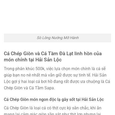
Sò Lông Nướng Mỡ Hành
Cá Chép Giòn và Cá Tầm Đà Lạt linh hồn của
món chính tại Hải Sản Lộc
Trong phân khúc 500k, việc lựa chọn món chính là cá sẽ
giúp bạn no nê nhất mà vẫn giữ được sự tinh tế. Hải Sản
Lộc gợi ý hai loại cá bơi hồ đang rất được ưa chuộng là Cá
Chép Giòn và Cá Tầm Sapa.
Cá Chép Giòn món ngon độc lạ gây sốt tại Hải Sản Lộc
Cá Chép Giòn là loại cá có thịt cực kỳ săn chắc, khi ăn
mang lại cảm giác giòn sần sật như thịt lợn nhưng lại