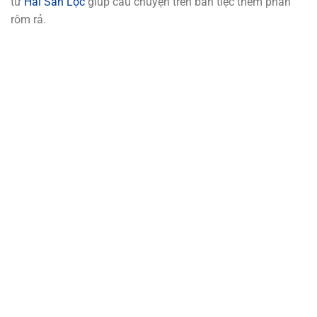
từ
Hải Sản Lộc
giúp câu chuyện trên bàn tiệc thêm phần
rôm rả.