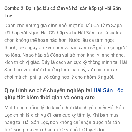
Combo 2: Đại tiệc lẩu cá tầm và hải sản hấp tại Hải Sản
Lộc
Dành cho những gia đình nhỏ, một nồi lẩu Cá Tầm Sapa
kết hợp với Ngao Hai Cồi hấp sả từ Hải Sản Lộc là sự lựa
chọn không thể hoàn hảo hơn. Nước lẩu cá tầm ngọt
thanh, béo ngậy ăn kèm bún và rau xanh sẽ giúp mọi người
no lòng. Ngao hấp sả đóng vai trò món khai vị nhẹ nhàng,
kích thích vị giác. Đây là cách ăn cực kỳ thông minh tại Hải
Sản Lộc, vừa được thưởng thức cá quý, vừa có món ăn
chơi mà chi phí lại vô cùng hợp lý cho nhóm 3 người.
Quy trình sơ chế chuyên nghiệp tại
Hải Sản Lộc
giúp tiết kiệm thời gian và công sức
Một trong những lý do khiến thực khách yêu mến Hải Sản
Lộc chính là dịch vụ đi kèm cực kỳ tâm lý. Khi bạn mua
hàng tại Hải Sản Lộc, bạn không chỉ nhận được hải sản
tươi sống mà còn nhận được sự hỗ trợ tuyệt đối.