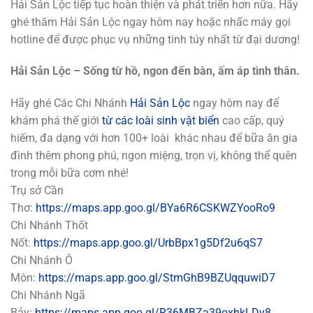
Hải Sản Lộc tiếp tục hoàn thiện và phát triển hơn nữa. Hãy
ghé thăm Hải Sản Lộc ngay hôm nay hoặc nhấc máy gọi
hotline để được phục vụ những tinh túy nhất từ đại dương!
Hải Sản Lộc – Sống từ hồ, ngon đến bàn, ấm áp tình thân.
Hãy ghé Các Chi Nhánh
Hải Sản Lộc
ngay hôm nay để
khám phá thế giới
từ các loài sinh vật biển
cao cấp, quý
hiếm, đa dạng với hơn 100+ loài khác nhau để bữa ăn gia
đình thêm phong phú, ngon miệng, trọn vị, không thể quên
trong mỗi bữa cơm nhé!
Trụ sở Cần
Thơ:
https://maps.app.goo.gl/BYa6R6CSKWZYooRo9
Chi Nhánh Thốt
Nốt:
https://maps.app.goo.gl/UrbBpx1g5Df2u6qS7
Chi Nhánh Ô
Môn:
https://maps.app.goo.gl/StmGhB9BZUqquwiD7
Chi Nhánh Ngã
Bảy:
https://maps.app.goo.gl/R36MBZa39oxhkLDy8