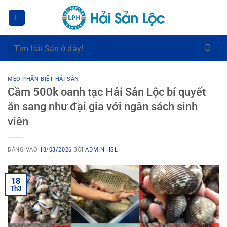
Bỏ
qua
nội
dung
Tìm
kiếm:
MẸO PHÂN BIỆT HẢI SẢN
Cầm 500k oanh tạc Hải Sản Lộc bí quyết
ăn sang như đại gia với ngân sách sinh
viên
ĐĂNG VÀO
18/03/2026
BỞI
ADMIN HSL
18
Th3