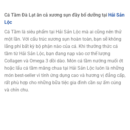
Cá Tầm Đà Lạt ăn cả xương sụn đầy bổ dưỡng tại
Hải Sản
Lộc
Cá Tầm là siêu phẩm tại Hải Sản Lộc mà ai cũng nên thử
một lần. Với cấu trúc xương sụn hoàn toàn, bạn sẽ không
lãng phí bất kỳ bộ phận nào của cá. Khi thưởng thức cá
tầm từ Hải Sản Lộc, bạn đang nạp vào cơ thể lượng
Collagen và Omega 3 dồi dào. Món cá tầm nướng muối ớt
hoặc lẩu cá tầm măng chua tại Hải Sản Lộc luôn là những
món best-seller vì tính ứng dụng cao và hương vị đẳng cấp,
rất phù hợp cho những bữa tiệc gia đình cần sự ấm cúng
và chỉn chu.