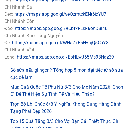
Chi Nhánh Sa
Đéc:
https://maps.app.goo.gl/veQzmtckENt6ixYU7
Chi Nhánh Côn
Đảo:
https://maps.app.goo.gl/9CbfxFEkF6ohD8i46
Chi Nhánh Kho Tổng Nguyễn
Đệ:
https://maps.app.goo.gl/WHaZxE5HynjQ5CaY8
Chi Nhánh Vĩnh
Long:
https://maps.app.goo.gl/EpHLwJ65Ms93Naz39
Sò sữa nấu gì ngon? Tổng hợp 5 món đại tiệc từ sò sữa
cực dễ làm
Mua Quà Quốc Tế Phụ Nữ 8/3 Cho Mẹ Năm 2026: Chọn
Gì Để Thể Hiện Sự Tinh Tế Và Hiếu Thảo?
Trọn Bộ Lời Chúc 8/3 Ý Nghĩa, Không Đụng Hàng Dành
Tặng Phái Đẹp 2026
Top 15 Quà Tặng 8/3 Cho Vợ, Bạn Gái Thiết Thực, Ghi