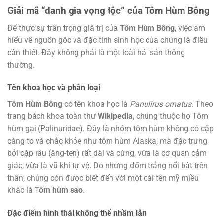
Giải mã “danh gia vọng tộc” của Tôm Hùm Bông
Để thực sự trân trọng giá trị của
Tôm Hùm Bông
, việc am
hiểu về nguồn gốc và đặc tính sinh học của chúng là điều
cần thiết. Đây không phải là một loài hải sản thông
thường.
Tên khoa học và phân loại
Tôm Hùm Bông
có tên khoa học là
Panulirus ornatus
. Theo
trang bách khoa toàn thư
Wikipedia
, chúng thuộc họ Tôm
hùm gai (Palinuridae). Đây là nhóm tôm hùm không có cặp
càng to và chắc khỏe như tôm hùm Alaska, mà đặc trưng
bởi cặp râu (ăng-ten) rất dài và cứng, vừa là cơ quan cảm
giác, vừa là vũ khí tự vệ. Do những đốm trắng nổi bật trên
thân, chúng còn được biết đến với một cái tên mỹ miều
khác là
Tôm hùm sao
.
Đặc điểm hình thái không thể nhầm lẫn