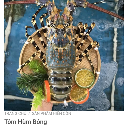
TRANG CHỦ
/
SẢN PHẨM HIỆN CÒN
Tôm Hùm Bông