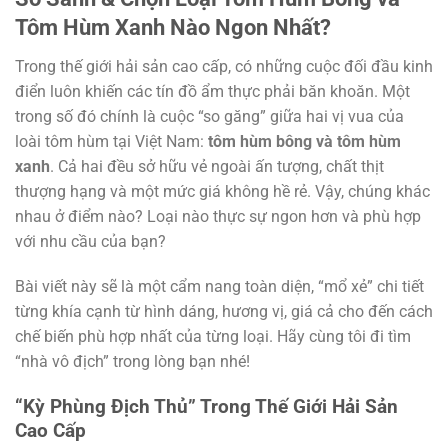
Tôm Hùm Xanh
Nào Ngon Nhất?
Trong thế giới hải sản cao cấp, có những cuộc đối đầu kinh
điển luôn khiến các tín đồ ẩm thực phải băn khoăn. Một
trong số đó chính là cuộc “so găng” giữa hai vị vua của
loài tôm hùm tại Việt Nam:
tôm hùm bông và tôm hùm
xanh
. Cả hai đều sở hữu vẻ ngoài ấn tượng, chất thịt
thượng hạng và một mức giá không hề rẻ. Vậy, chúng khác
nhau ở điểm nào? Loại nào thực sự ngon hơn và phù hợp
với nhu cầu của bạn?
Bài viết này sẽ là một cẩm nang toàn diện, “mổ xẻ” chi tiết
từng khía cạnh từ hình dáng, hương vị, giá cả cho đến cách
chế biến phù hợp nhất của từng loại. Hãy cùng tôi đi tìm
“nhà vô địch” trong lòng bạn nhé!
“Kỳ Phùng Địch Thủ” Trong Thế Giới Hải Sản
Cao Cấp