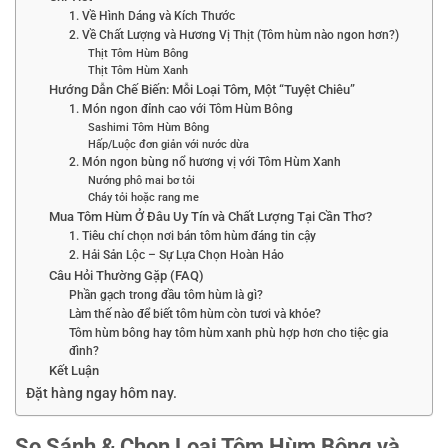
1. Về Hình Dáng và Kích Thước
2. Về Chất Lượng và Hương Vị Thịt (Tôm hùm nào ngon hơn?)
Thịt Tôm Hùm Bông
Thịt Tôm Hùm Xanh
Hướng Dẫn Chế Biến: Mỗi Loại Tôm, Một “Tuyệt Chiêu”
1. Món ngon đỉnh cao với Tôm Hùm Bông
Sashimi Tôm Hùm Bông
Hấp/Luộc đơn giản với nước dừa
2. Món ngon bùng nổ hương vị với Tôm Hùm Xanh
Nướng phô mai bơ tỏi
Cháy tỏi hoặc rang me
Mua Tôm Hùm Ở Đâu Uy Tín và Chất Lượng Tại Cần Thơ?
1. Tiêu chí chọn nơi bán tôm hùm đáng tin cậy
2. Hải Sản Lộc – Sự Lựa Chọn Hoàn Hảo
Câu Hỏi Thường Gặp (FAQ)
Phần gạch trong đầu tôm hùm là gì?
Làm thế nào để biết tôm hùm còn tươi và khỏe?
Tôm hùm bông hay tôm hùm xanh phù hợp hơn cho tiệc gia
đình?
Kết Luận
Đặt hàng ngay hôm nay.
So Sánh & Chọn Loại
Tôm Hùm Bông và