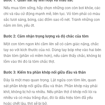
Bước 1: Quan sát sự linh hoạt và màu sắc
Nếu mua tôm sống, hãy chọn những con còn bơi khỏe, các
chi và râu cử động mạnh mẽ, liên tục. Vỏ tôm phải có màu
sắc tươi sáng, bóng, các đốm sao rõ nét. Tránh những con
nằm im lìm, yếu ớt.
Bước 2: Cảm nhận trọng lượng và độ chắc của tôm
Một con tôm ngon khi cầm lên sẽ có cảm giác nặng, chắc
tay so với kích thước của nó. Dùng tay bóp nhẹ vào hai bên
thân tôm (phần vỏ mềm hơn), nếu cảm thấy chắc, không bị
lõm vào thì đó là tôm chắc thịt.
Bước 3: Kiểm tra phần khớp nối giữa đầu và thân
Đây là một mẹo quan trọng. Lật ngửa con tôm lên, quan
sát phần khớp nối giữa đầu và thân. Phần khớp này phải
khít, không bị hở ra nhiều. Nếu phần thịt ở khớp nối lòi ra
nhiều và có màu trắng đục, đó là dấu hiệu tôm đã yếu
hoặc chết lâu, thịt sẽ bị bở.