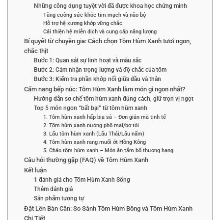
Những công dụng tuyệt vời đã được khoa học chứng minh
Tăng cường sức khỏe tim mạch và não bộ
Hỗ trợ hệ xương khớp vững chắc
Cải thiện hệ miễn dịch và cung cấp năng lượng
Bí quyết từ chuyên gia: Cách chọn Tôm Hùm Xanh tươi ngon,
chắc thịt
Bước 1: Quan sát sự linh hoạt và màu sắc
Bước 2: Cảm nhận trọng lượng và độ chắc của tôm
Bước 3: Kiểm tra phần khớp nối giữa đầu và thân
Cẩm nang bếp núc: Tôm Hùm Xanh làm món gì ngon nhất?
Hướng dẫn sơ chế tôm hùm xanh đúng cách, giữ trọn vị ngọt
Top 5 món ngon “bất bại” từ tôm hùm xanh
1. Tôm hùm xanh hấp bia sả – Đơn giản mà tinh tế
2. Tôm hùm xanh nướng phô mai/bơ tỏi
3. Lẩu tôm hùm xanh (Lẩu Thái/Lẩu nấm)
4. Tôm hùm xanh rang muối ớt Hồng Kông
5. Cháo tôm hùm xanh – Món ăn tẩm bổ thượng hạng
Câu hỏi thường gặp (FAQ) về Tôm Hùm Xanh
Kết luận
1 đánh giá cho Tôm Hùm Xanh Sống
Thêm đánh giá
Sản phẩm tương tự
Đặt Lên Bàn Cân: So Sánh Tôm Hùm Bông và Tôm Hùm Xanh
Chi Tiết