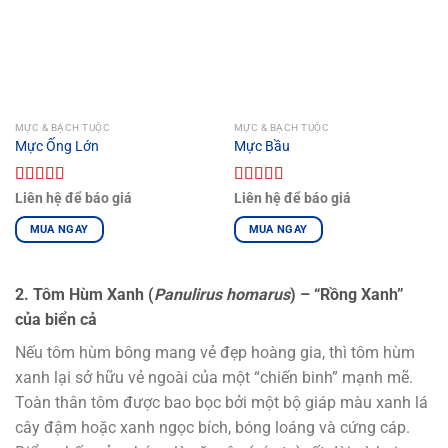
MỰC & BẠCH TUỘC
MỰC & BẠCH TUỘC
Mực Ống Lớn
Mực Bầu
Được xếp
Được xếp
Liên hệ để báo giá
Liên hệ để báo giá
hạng
5.00
5
hạng
5.00
5
sao
sao
MUA NGAY
MUA NGAY
2. Tôm Hùm Xanh (
Panulirus homarus
) – “Rồng Xanh”
của biển cả
Nếu tôm hùm bông mang vẻ đẹp hoàng gia, thì tôm hùm
xanh lại sở hữu vẻ ngoài của một “chiến binh” mạnh mẽ.
Toàn thân tôm được bao bọc bởi một bộ giáp màu xanh lá
cây đậm hoặc xanh ngọc bích, bóng loáng và cứng cáp.