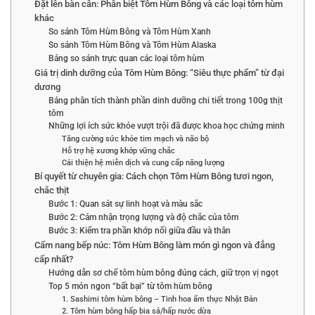
Đặt lên bàn cân: Phân biệt Tôm Hùm Bông và các loại tôm hùm
khác
So sánh Tôm Hùm Bông và Tôm Hùm Xanh
So sánh Tôm Hùm Bông và Tôm Hùm Alaska
Bảng so sánh trực quan các loại tôm hùm
Giá trị dinh dưỡng của Tôm Hùm Bông: “Siêu thực phẩm” từ đại
dương
Bảng phân tích thành phần dinh dưỡng chi tiết trong 100g thịt
tôm
Những lợi ích sức khỏe vượt trội đã được khoa học chứng minh
Tăng cường sức khỏe tim mạch và não bộ
Hỗ trợ hệ xương khớp vững chắc
Cải thiện hệ miễn dịch và cung cấp năng lượng
Bí quyết từ chuyên gia: Cách chọn Tôm Hùm Bông tươi ngon,
chắc thịt
Bước 1: Quan sát sự linh hoạt và màu sắc
Bước 2: Cảm nhận trọng lượng và độ chắc của tôm
Bước 3: Kiểm tra phần khớp nối giữa đầu và thân
Cẩm nang bếp núc: Tôm Hùm Bông làm món gì ngon và đẳng
cấp nhất?
Hướng dẫn sơ chế tôm hùm bông đúng cách, giữ trọn vị ngọt
Top 5 món ngon “bất bại” từ tôm hùm bông
1. Sashimi tôm hùm bông – Tinh hoa ẩm thực Nhật Bản
2. Tôm hùm bông hấp bia sả/hấp nước dừa