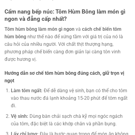
Cẩm nang bếp núc: Tôm Hùm Bông làm món gì
ngon và đẳng cấp nhất?
Tôm hùm bông làm món gì ngon
và
cách chế biến tôm
hùm bông
như thế nào để xứng tầm với giá trị của nó là
câu hỏi của nhiều người. Với chất thịt thượng hạng,
phương pháp chế biến càng đơn giản lại càng tôn vinh
được hương vị.
Hướng dẫn sơ chế tôm hùm bông đúng cách, giữ trọn vị
ngọt
Làm tôm ngất:
Để dễ dàng vệ sinh, bạn có thể cho tôm
vào thau nước đá lạnh khoảng 15-20 phút để tôm ngất
đi.
Vệ sinh:
Dùng bàn chải sạch chà kỹ mọi ngóc ngách
của tôm, đặc biệt là các khớp chân và phần bụng.
Lấy chỉ lưng:
Đây là bước quan trọng để món ăn không