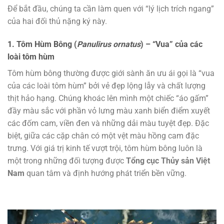
Để bắt đầu, chúng ta cần làm quen với “lý lịch trích ngang”
của hai đối thủ nặng ký này.
1. Tôm Hùm Bông (
Panulirus ornatus
) – “Vua” của các
loài tôm hùm
Tôm hùm bông thường được giới sành ăn ưu ái gọi là “vua
của các loài tôm hùm” bởi vẻ đẹp lộng lẫy và chất lượng
thịt hảo hạng. Chúng khoác lên mình một chiếc “áo gấm”
đầy màu sắc với phần vỏ lưng màu xanh biển điểm xuyết
các đốm cam, viền đen và những dải màu tuyệt đẹp. Đặc
biệt, giữa các cặp chân có một vệt màu hồng cam đặc
trưng. Với giá trị kinh tế vượt trội, tôm hùm bông luôn là
một trong những đối tượng được
Tổng cục Thủy sản Việt
Nam
quan tâm và định hướng phát triển bền vững.