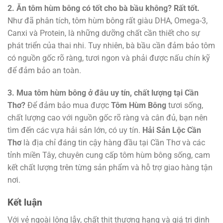
2. Ăn tôm hùm bông có tốt cho bà bầu không?
Rất tốt.
Như đã phân tích, tôm hùm bông rất giàu DHA, Omega-3,
Canxi và Protein, là những dưỡng chất cần thiết cho sự
phát triển của thai nhi. Tuy nhiên, bà bầu cần đảm bảo tôm
có nguồn gốc rõ ràng, tươi ngon và phải được nấu chín kỹ
để đảm bảo an toàn.
3. Mua tôm hùm bông ở đâu uy tín, chất lượng tại Cần
Thơ?
Để đảm bảo mua được
Tôm Hùm Bông
tươi sống,
chất lượng cao với nguồn gốc rõ ràng và cân đủ, bạn nên
tìm đến các vựa hải sản lớn, có uy tín.
Hải Sản Lộc Cần
Thơ
là địa chỉ đáng tin cậy hàng đầu tại Cần Thơ và các
tỉnh miền Tây, chuyên cung cấp tôm hùm bông sống, cam
kết chất lượng trên từng sản phẩm và hỗ trợ giao hàng tận
nơi.
Kết luận
Với vẻ ngoài lộng lẫy, chất thịt thượng hạng và giá trị dinh