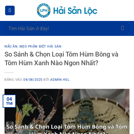
Bỏ
qua
nội
dung
Tìm
kiếm:
NẤU ĂN
,
MẸO PHÂN BIỆT HẢI SẢN
So Sánh & Chọn Loại Tôm Hùm Bông và
Tôm Hùm Xanh Nào Ngon Nhất?
ĐĂNG VÀO
04/08/2025
BỞI
ADMIN HSL
04
Th8