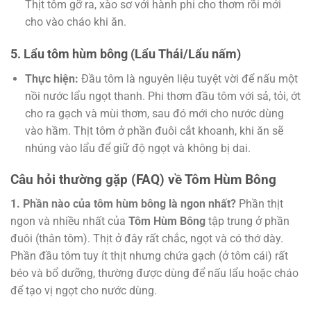
Thịt tôm gỡ ra, xào sơ với hành phi cho thơm rồi mới
cho vào cháo khi ăn.
5. Lẩu tôm hùm bông (Lẩu Thái/Lẩu nấm)
Thực hiện:
Đầu tôm là nguyên liệu tuyệt vời để nấu một
nồi nước lẩu ngọt thanh. Phi thơm đầu tôm với sả, tỏi, ớt
cho ra gạch và mùi thơm, sau đó mới cho nước dùng
vào hầm. Thịt tôm ở phần đuôi cắt khoanh, khi ăn sẽ
nhúng vào lẩu để giữ độ ngọt và không bị dai.
Câu hỏi thường gặp (FAQ) về Tôm Hùm Bông
1. Phần nào của tôm hùm bông là ngon nhất?
Phần thịt
ngon và nhiều nhất của
Tôm Hùm Bông
tập trung ở phần
đuôi (thân tôm). Thịt ở đây rất chắc, ngọt và có thớ dày.
Phần đầu tôm tuy ít thịt nhưng chứa gạch (ở tôm cái) rất
béo và bổ dưỡng, thường được dùng để nấu lẩu hoặc cháo
để tạo vị ngọt cho nước dùng.