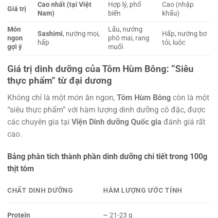
Cao nhất (tại Việt
Hợp lý, phổ
Cao (nhập
Giá trị
Nam)
biến
khẩu)
Món
Lẩu, nướng
Sashimi
, nướng mọi,
Hấp, nướng bơ
ngon
phô mai, rang
hấp
tỏi, luộc
gợi ý
muối
Giá trị dinh dưỡng của Tôm Hùm Bông: “Siêu
thực phẩm” từ đại dương
Không chỉ là một món ăn ngon,
Tôm Hùm Bông
còn là một
“siêu thực phẩm” với hàm lượng dinh dưỡng cô đặc, được
các chuyên gia tại
Viện Dinh dưỡng Quốc gia
đánh giá rất
cao.
Bảng phân tích thành phần dinh dưỡng chi tiết trong 100g
thịt tôm
CHẤT DINH DƯỠNG
HÀM LƯỢNG ƯỚC TÍNH
Protein
~ 21-23 g