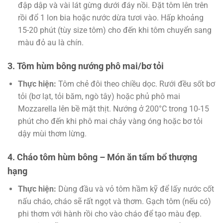
đập dập và vài lát gừng dưới đáy nồi. Đặt tôm lên trên
rồi đổ 1 lon bia hoặc nước dừa tươi vào. Hấp khoảng
15-20 phút (tùy size tôm) cho đến khi tôm chuyển sang
màu đỏ au là chín.
3. Tôm hùm bông nướng phô mai/bơ tỏi
Thực hiện:
Tôm chẻ đôi theo chiều dọc. Rưới đều sốt bơ
tỏi (bơ lạt, tỏi băm, ngò tây) hoặc phủ phô mai
Mozzarella lên bề mặt thịt. Nướng ở 200°C trong 10-15
phút cho đến khi phô mai chảy vàng óng hoặc bơ tỏi
dậy mùi thơm lừng.
4. Cháo tôm hùm bông – Món ăn tẩm bổ thượng
hạng
Thực hiện:
Dùng đầu và vỏ tôm hầm kỹ để lấy nước cốt
nấu cháo, cháo sẽ rất ngọt và thơm. Gạch tôm (nếu có)
phi thơm với hành rồi cho vào cháo để tạo màu đẹp.