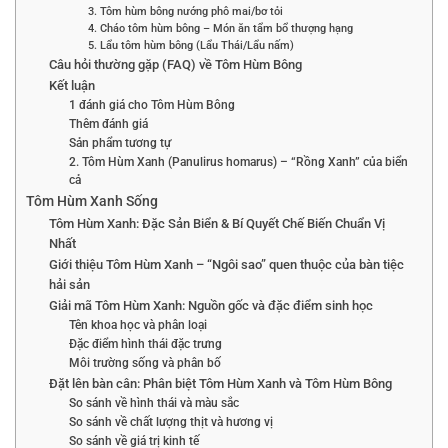
3. Tôm hùm bông nướng phô mai/bơ tỏi
4. Cháo tôm hùm bông – Món ăn tẩm bổ thượng hạng
5. Lẩu tôm hùm bông (Lẩu Thái/Lẩu nấm)
Câu hỏi thường gặp (FAQ) về Tôm Hùm Bông
Kết luận
1 đánh giá cho Tôm Hùm Bông
Thêm đánh giá
Sản phẩm tương tự
2. Tôm Hùm Xanh (Panulirus homarus) – “Rồng Xanh” của biển
cả
Tôm Hùm Xanh Sống
Tôm Hùm Xanh: Đặc Sản Biển & Bí Quyết Chế Biến Chuẩn Vị
Nhất
Giới thiệu Tôm Hùm Xanh – “Ngôi sao” quen thuộc của bàn tiệc
hải sản
Giải mã Tôm Hùm Xanh: Nguồn gốc và đặc điểm sinh học
Tên khoa học và phân loại
Đặc điểm hình thái đặc trưng
Môi trường sống và phân bố
Đặt lên bàn cân: Phân biệt Tôm Hùm Xanh và Tôm Hùm Bông
So sánh về hình thái và màu sắc
So sánh về chất lượng thịt và hương vị
So sánh về giá trị kinh tế