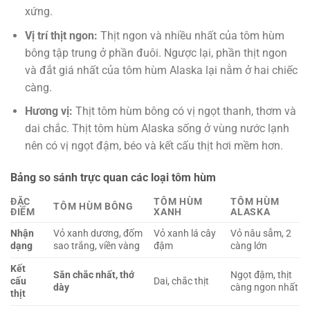
xứng.
Vị trí thịt ngon:
Thịt ngon và nhiều nhất của tôm hùm
bông tập trung ở phần đuôi. Ngược lại, phần thịt ngon
và đắt giá nhất của tôm hùm Alaska lại nằm ở hai chiếc
càng.
Hương vị:
Thịt tôm hùm bông có vị ngọt thanh, thơm và
dai chắc. Thịt tôm hùm Alaska sống ở vùng nước lạnh
nên có vị ngọt đậm, béo và kết cấu thịt hơi mềm hơn.
Bảng so sánh trực quan các loại tôm hùm
ĐẶC
TÔM HÙM
TÔM HÙM
TÔM HÙM BÔNG
ĐIỂM
XANH
ALASKA
Nhận
Vỏ xanh dương, đốm
Vỏ xanh lá cây
Vỏ nâu sẫm, 2
dạng
sao trắng, viền vàng
đậm
càng lớn
Kết
Săn chắc nhất, thớ
Ngọt đậm, thịt
cấu
Dai, chắc thịt
dày
càng ngon nhất
thịt