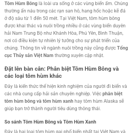
Tôm Hùm Bông
là loài ưa sống ở các vùng biển ấm. Chúng
thường ẩn náu trong các rạn san hô, hang hốc hoặc kẽ đá
ở độ sâu từ 1 đến 50 mét. Tại Việt Nam, tôm hùm bông
được khai thác và nuôi trồng nhiều ở các vùng biển duyên
hải Nam Trung Bộ như Khánh Hòa, Phú Yên, Bình Thuận,
nơi có điều kiện tự nhiên lý tưởng cho sự phát triển của
chúng. Thông tin về ngành nuôi trồng này cũng được
Tổng
cục Thủy sản Việt Nam
thường xuyên cập nhật.
Đặt lên bàn cân: Phân biệt Tôm Hùm Bông và
các loại tôm hùm khác
Đây là kiến thức thể hiện kinh nghiệm của người đi biển và
các nhà cung cấp hải sản chuyên nghiệp. Việc
phân biệt
tôm hùm bông và tôm hùm xanh
hay tôm hùm Alaska sẽ
giúp bạn trở thành người tiêu dùng thông thái.
So sánh Tôm Hùm Bông và Tôm Hùm Xanh
Đây là hai loại tôm hùm gai phổ biến nhất tại Việt Nam và