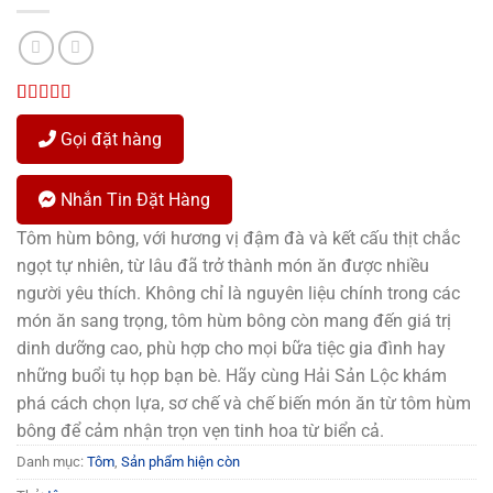
4.00
1
trên
5 dựa trên
Gọi đặt hàng
đánh giá
Nhắn Tin Đặt Hàng
Tôm hùm bông, với hương vị đậm đà và kết cấu thịt chắc
ngọt tự nhiên, từ lâu đã trở thành món ăn được nhiều
người yêu thích. Không chỉ là nguyên liệu chính trong các
món ăn sang trọng, tôm hùm bông còn mang đến giá trị
dinh dưỡng cao, phù hợp cho mọi bữa tiệc gia đình hay
những buổi tụ họp bạn bè. Hãy cùng Hải Sản Lộc khám
phá cách chọn lựa, sơ chế và chế biến món ăn từ tôm hùm
bông để cảm nhận trọn vẹn tinh hoa từ biển cả.
Danh mục:
Tôm
,
Sản phẩm hiện còn