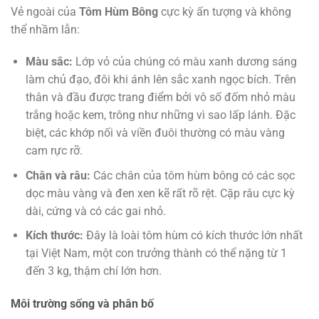
Vẻ ngoài của
Tôm Hùm Bông
cực kỳ ấn tượng và không
thể nhầm lẫn:
Màu sắc:
Lớp vỏ của chúng có màu xanh dương sáng
làm chủ đạo, đôi khi ánh lên sắc xanh ngọc bích. Trên
thân và đầu được trang điểm bởi vô số đốm nhỏ màu
trắng hoặc kem, trông như những vì sao lấp lánh. Đặc
biệt, các khớp nối và viền đuôi thường có màu vàng
cam rực rỡ.
Chân và râu:
Các chân của tôm hùm bông có các sọc
dọc màu vàng và đen xen kẽ rất rõ rệt. Cặp râu cực kỳ
dài, cứng và có các gai nhỏ.
Kích thước:
Đây là loài tôm hùm có kích thước lớn nhất
tại Việt Nam, một con trưởng thành có thể nặng từ 1
đến 3 kg, thậm chí lớn hơn.
Môi trường sống và phân bố