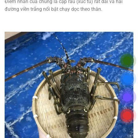
Điểm nhấn của chúng là cặp râu (xúc tu) rất dài và hai
đường viền trắng nổi bật chạy dọc theo thân.