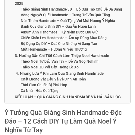
2025
Thiệp Giáng Sinh Handmade 3D – Bộ Sưu Tập Chủ Đề Đa Dạng
Vòng Nguyệt Quế Handmade – Trang Trí Vừa Quà Tặng
Nến Thơm Handmade – Quà Tặng Với Mùi Hương Ý Nghĩa
Bánh Quy Giáng Sinh DIY – Quà Ăn Ngon Lành
Album Ảnh Handmade – Kỷ Niệm Được Lưu Giữ
Chiếc Khăn Len Handmade – Ấm Áp Đúng Mùa Đông
Bộ Dụng Cụ DIY – Quà Cho Những Ai Sáng Tạo
Mứt Homemade – Hương Vị Yêu Thương
3. Hướng Dẫn Chi Tiết Cách Làm Thiệp Noel Handmade
Thiệp Noel Từ Dấu Vân Tay – Dễ Và Ngộ Nghĩnh
Thiệp Noel 3D Với Cây Thông Lò Xo
4. Những Lưu Ý Khi Làm Quà Giáng Sinh Handmade
Chất Lượng Vật Liệu Và Vệ Sinh An Toàn
Thời Gian Chuẩn Bị Phù Hợp
Cá Nhân Hóa Quà Tặng
KẾT LUẬN – QUÀ GIÁNG SINH HANDMADE VÀ HẢI SẢN LỘC
Ý Tưởng Quà Giáng Sinh Handmade Độc
Đáo – 12 Cách DIY Tự Làm Quà Noel Ý
Nghĩa Từ Tay