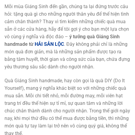
Mỗi mùa Giáng Sinh đến gần, chúng ta lại đứng trước câu
hỏi: tặng quà gì cho những người thân yêu để thể hiện tình
cảm chân thành? Thay vì tìm kiếm những chiếc quà mua
sẵn ở các cửa hàng, hãy để tôi gợi ý cho bạn một lựa chọn
vô cùng ý nghĩa và độc đáo –
ý tưởng quà Giáng Sinh
handmade từ
HẢI SẢN LỘC
. Đây không phải chỉ là những
món quà đơn giản, mà là những sản phẩm được tạo ra
bằng tâm huyết, thời gian và công sức của bạn, chứa đựng
yêu thương sâu sắc dành cho người nhận.
Quà Giáng Sinh handmade, hay còn gọi là quà DIY (Do It
Yourself), mang ý nghĩa khác biệt so với những chiếc quà
mua sẵn. Mỗi chi tiết nhỏ, mỗi đường may, mỗi viên hạt
trang trí đều thể hiện sự tỉ mỉ, sự quan tâm và những lời
chúc chân thành dành cho người nhận. Trong thế giới ngày
nay, khi mọi thứ đều có thể mua được bằng tiền, thì những
món quà tự tay làm lại trở nên vô cùng quý giá, không thể
thay thế.