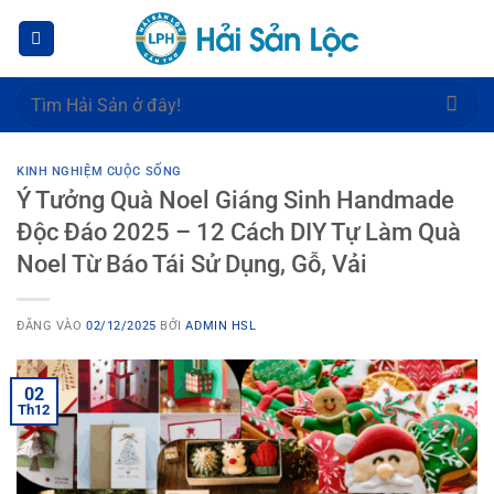
Bỏ
qua
nội
dung
Tìm
kiếm:
KINH NGHIỆM CUỘC SỐNG
Ý Tưởng Quà Noel Giáng Sinh Handmade
Độc Đáo 2025 – 12 Cách DIY Tự Làm Quà
Noel Từ Báo Tái Sử Dụng, Gỗ, Vải
ĐĂNG VÀO
02/12/2025
BỞI
ADMIN HSL
02
Th12