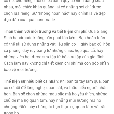
có nét chữ riêng, mỗi chiếc bánh quy có hình dáng khác
nhau, mỗi chiếc khăn quàng lại có những sợi chỉ được
chọn lựa riêng. Sự “không hoàn hảo” này chính là vẻ đẹp
độc đáo của quà handmade.
Thân thiện với môi trường và tiết kiệm chi phí
: Quà Giáng
Sinh handmade không cần phải tốn kém. Bạn hoàn toàn
có thể tái sử dụng những vật liệu sẵn có – giấy báo cũ, hộp
xà phòng, dây ruy băng từ những chiếc hộp quà cũ, hay
những viên hạt được sưu tập từ bộ sưu tập của gia đình.
Cách làm này không chỉ tiết kiệm chi phí mà còn góp phần
bảo vệ môi trường.
Thể hiện sự hiểu biết cá nhân
: Khi bạn tự tay làm quà, bạn
có cơ hội để lắng nghe, quan sát, và thấu hiểu người nhận
hơn. Bạn sẽ chọn những màu sắc mà họ yêu thích, những
chủ đề mà họ quan tâm, hay những mùi hương mà họ
chuộng. Điều này chứng tỏ bạn thực sự quan tâm và trân
trọng họ.