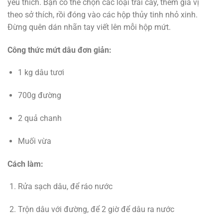
yêu thích. Bạn có thể chọn các loại trái cây, thêm gia vị
theo sở thích, rồi đóng vào các hộp thủy tinh nhỏ xinh.
Đừng quên dán nhãn tay viết lên mỗi hộp mứt.
Công thức mứt dâu đơn giản:
1 kg dâu tươi
700g đường
2 quả chanh
Muối vừa
Cách làm:
Rửa sạch dâu, để ráo nước
Trộn dâu với đường, để 2 giờ để dâu ra nước