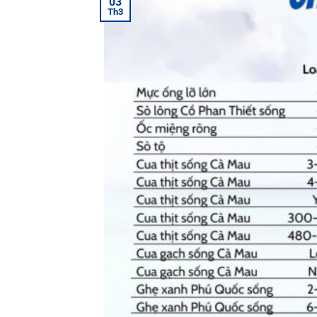
03
Th3