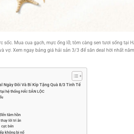
c sốc. Mua cua gạch, mực ống lỡ, tôm càng sen tươi sống tại H
và vợ. Xem ngay bảng giá hải sản 3/3 để săn deal hời nhất nă
l Ngày Đôi Và Bí Kíp Tặng Quà 8/3 Tinh Tế
 tại hệ thống HẢI SẢN LỘC
ếu
e đến tâm hồn
hay lời tri ân
u cực bén
ếp không bị nổ