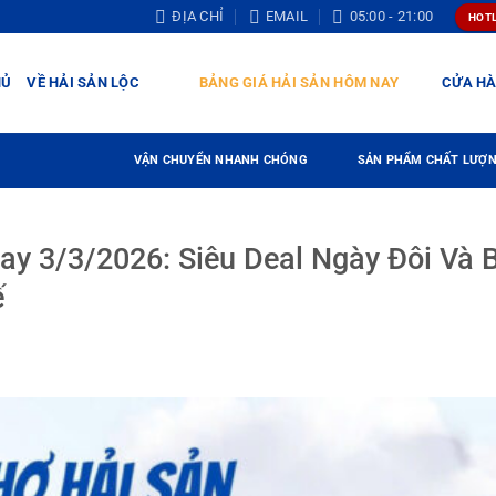
ĐỊA CHỈ
EMAIL
05:00 - 21:00
HOTL
HỦ
VỀ HẢI SẢN LỘC
BẢNG GIÁ HẢI SẢN HÔM NAY
CỬA H
VẬN CHUYỂN NHANH CHÓNG
SẢN PHẨM CHẤT LƯỢ
y 3/3/2026: Siêu Deal Ngày Đôi Và B
ế