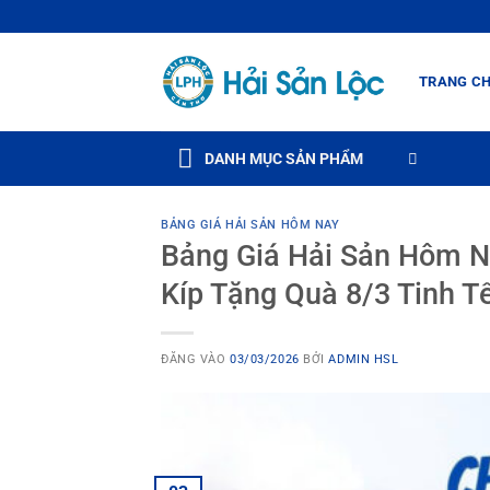
Bỏ
qua
nội
TRANG C
dung
DANH MỤC SẢN PHẨM
BẢNG GIÁ HẢI SẢN HÔM NAY
Bảng Giá Hải Sản Hôm Na
Kíp Tặng Quà 8/3 Tinh T
ĐĂNG VÀO
03/03/2026
BỞI
ADMIN HSL