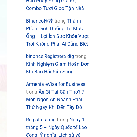
Hàu Pháp Sống Giá Rẻ,
Combo Tươi Giao Tận Nhà
Binance推荐
trong
Thành
Phần Dinh Dưỡng Từ Mực
Ống – Lợi Ích Sức Khỏe Vượt
Trội Không Phải Ai Cũng Biết
binance Registrera dig
trong
Kinh Nghiệm Giảm Hoàn Đơn
Khi Bán Hải Sản Sống
Armenia eVisa for Business
trong
Ăn Gì Tại Cần Thơ? 7
Món Ngon Ăn Nhanh Phải
Thử Ngay Khi Đến Tây Đô
Registrera dig
trong
Ngày 1
tháng 5 – Ngày Quốc tế Lao
động: Ý nghĩa, Lịch sử và