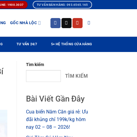
INE: 1900.3037
TƯ VẤN BÁN HÀNG: 093.6565.165
ÀNG
GỐC NHÀ LỘC
NG
TƯ VẤN 24/7
5+ HỆ THỐNG CỬA HÀNG
Tìm kiếm
í
TÌM KIẾM
Bài Viết Gần Đây
Cua biển Năm Căn giá rẻ: Ưu
đãi khủng chỉ 199k/kg hôm
nay 02 – 08 – 2026!