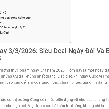
ột vỏ
càng sen công nghệ cao
vững
ỘC trong ngày 3/3?
ia đình
y 3/3/2026: Siêu Deal Ngày Đôi Và B
ế
 trường thực phẩm ngày 3/3 năm 2026. Hôm nay là một ngày đ
n những ưu đãi khủng nhất tháng. Đặc biệt, khi ngày Quốc tế Ph
 sản
cao cấp để làm quà tặng hoặc chuẩn bị tiệc gia đình đang
 mặc dù thị trường đang có nhiều biến động về nhu cầu, chúng tô
i combo cực hời. Việc lựa chọn
hải sản
tươi sống không chỉ là