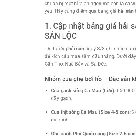
chuẩn bị một bữa ăn ngon mà còn là cách
yêu. Hãy cùng điểm qua bảng giá
hải sản
h
1. Cập nhật bảng giá hải 
SẢN LỘC
Thị trường
hải sản
ngày 3/3 ghi nhận sự xu
để kích cầu mua sắm đầu tháng. Dưới đây l
Cần Thơ, Ngã Bảy và Sa Đéc.
Nhóm cua ghẹ bơi hồ – Đặc sản k
Cua gạch sống Cà Mau (Lớn):
650.000đ
đầy gạch.
Cua thịt sống Cà Mau (Size 4-5 con):
24
gia đình.
Ghẹ xanh Phú Quốc sống (Size 2-5 con