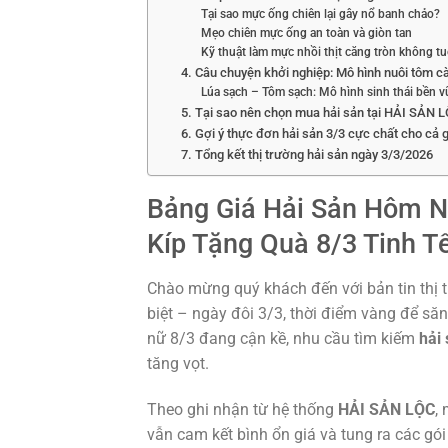
Tại sao mực ống chiên lại gây nổ banh chảo?
Mẹo chiên mực ống an toàn và giòn tan
Kỹ thuật làm mực nhồi thịt căng tròn không tu
4. Câu chuyện khởi nghiệp: Mô hình nuôi tôm 
Lúa sạch – Tôm sạch: Mô hình sinh thái bền 
5. Tại sao nên chọn mua hải sản tại HẢI SẢN L
6. Gợi ý thực đơn hải sản 3/3 cực chất cho cả g
7. Tổng kết thị trường hải sản ngày 3/3/2026
Bảng Giá Hải Sản Hôm Na
Kíp Tặng Quà 8/3 Tinh T
Chào mừng quý khách đến với bản tin thị
biệt – ngày đôi 3/3, thời điểm vàng để să
nữ 8/3 đang cận kề, nhu cầu tìm kiếm
hải
tăng vọt.
Theo ghi nhận từ hệ thống
HẢI SẢN LỘC
,
vẫn cam kết bình ổn giá và tung ra các gó