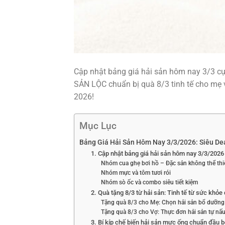
Cập nhật bảng giá hải sản hôm nay 3/3 cự
SẢN LỘC chuẩn bị quà 8/3 tinh tế cho mẹ 
2026!
Mục Lục
Bảng Giá Hải Sản Hôm Nay 3/3/2026: Siêu Dea
1. Cập nhật bảng giá hải sản hôm nay 3/3/2026
Nhóm cua ghẹ bơi hồ – Đặc sản không thể thi
Nhóm mực và tôm tươi rói
Nhóm sò ốc và combo siêu tiết kiệm
2. Quà tặng 8/3 từ hải sản: Tinh tế từ sức khỏ
Tặng quà 8/3 cho Mẹ: Chọn hải sản bổ dưỡng t
Tặng quà 8/3 cho Vợ: Thực đơn hải sản tự nấ
3. Bí kíp chế biến hải sản mực ống chuẩn đầu b