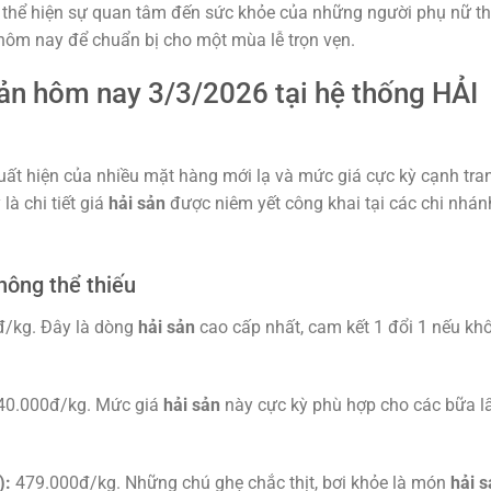
 thể hiện sự quan tâm đến sức khỏe của những người phụ nữ t
ôm nay để chuẩn bị cho một mùa lễ trọn vẹn.
sản hôm nay 3/3/2026 tại hệ thống HẢI
ất hiện của nhiều mặt hàng mới lạ và mức giá cực kỳ cạnh tra
à chi tiết giá
hải sản
được niêm yết công khai tại các chi nhán
hông thể thiếu
/kg. Đây là dòng
hải sản
cao cấp nhất, cam kết 1 đổi 1 nếu kh
0.000đ/kg. Mức giá
hải sản
này cực kỳ phù hợp cho các bữa l
):
479.000đ/kg. Những chú ghẹ chắc thịt, bơi khỏe là món
hải s