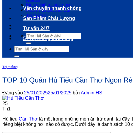
Kinh nghiệm cuộc sống
Vận chuyển nhanh chóng
Mẹo Phân Biệt Hải Sản
Thị trường
Sản Phẩm Chất Lượng
Tư vấn 24/7
Tìm
5+ Hệ thống cửa hàng
kiếm:
Tìm
kiếm:
Thị trường
TOP 10 Quán Hủ Tiếu Cần Thơ Ngon Rẻ 
Đăng vào
25/01/2025
25/01/2025
bởi
Admin HSl
25
Th1
Hủ tiếu
Cần Thơ
là một trong những món ăn trử danh tại đây,
riêng biệt không nơi nào có được. Dưới đây là danh sách 10