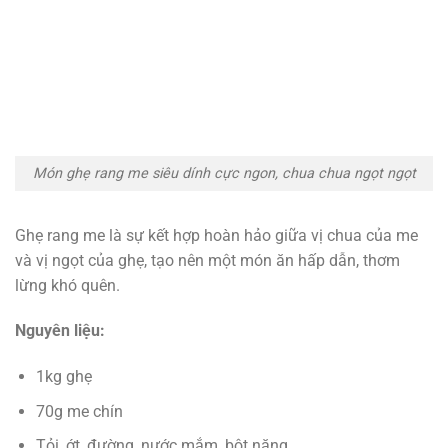
Món ghẹ rang me siêu dính cực ngon, chua chua ngọt ngọt
Ghẹ rang me là sự kết hợp hoàn hảo giữa vị chua của me
và vị ngọt của ghẹ, tạo nên một món ăn hấp dẫn, thơm
lừng khó quên.
Nguyên liệu:
1kg ghẹ
70g me chín
Tỏi, ớt, đường, nước mắm, bột năng