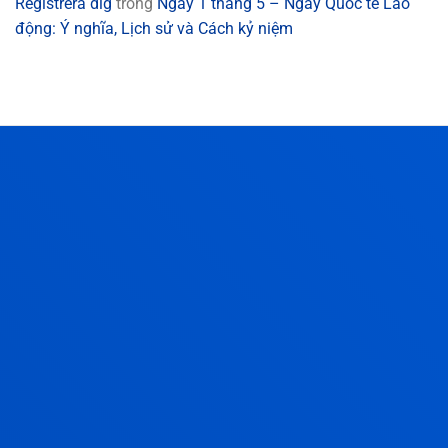
Registrera dig
trong
Ngày 1 tháng 5 – Ngày Quốc tế Lao
động: Ý nghĩa, Lịch sử và Cách kỷ niệm