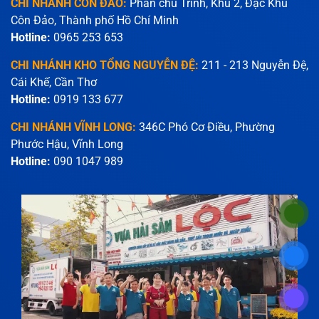
CHI NHÁNH CÔN ĐẢO:
Phan chu Trinh, Khu 2, Đặc Khu
Côn Đảo, Thành phố Hồ Chí Minh
Hotline:
0965 253 653
CHI NHÁNH KHO TỔNG NGUYỄN ĐỆ:
211 - 213 Nguyễn Đệ,
Cái Khế, Cần Thơ
Hotline:
0919 133 677
CHI NHÁNH VĨNH LONG:
346C Phó Cơ Điều, Phường
Phước Hậu, Vĩnh Long
Hotline:
090 1047 989