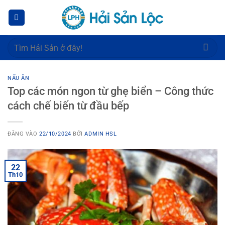
Bỏ
qua
nội
dung
Tìm
kiếm:
NẤU ĂN
Top các món ngon từ ghẹ biển – Công thức
cách chế biến từ đầu bếp
ĐĂNG VÀO
22/10/2024
BỞI
ADMIN HSL
22
Th10