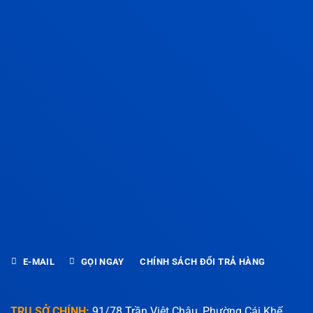
E-MAIL
GỌI NGAY
CHÍNH SÁCH ĐỔI TRẢ HÀNG
TRỤ SỞ CHÍNH:
91/78 Trần Việt Châu, Phường Cái Khế,