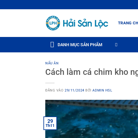
Bỏ
qua
nội
TRANG C
dung
DANH MỤC SẢN PHẨM
NẤU ĂN
Cách làm cá chim kho n
ĐĂNG VÀO
29/11/2024
BỞI
ADMIN HSL
29
Th11