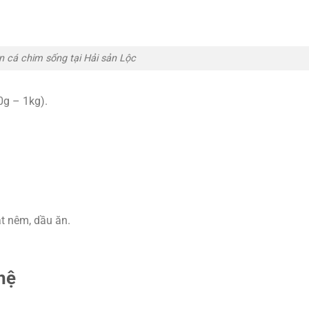
n cá chim sống tại Hải sản Lộc
0g – 1kg).
t nêm, dầu ăn.
hệ