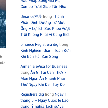
Hàu Pháp Sống Giá Rẻ,
Combo Tươi Giao Tận Nhà
Binance推荐
trong
Thành
Phần Dinh Dưỡng Từ Mực
Ống – Lợi Ích Sức Khỏe Vượt
Trội Không Phải Ai Cũng Biết
binance Registrera dig
trong
Kinh Nghiệm Giảm Hoàn Đơn
Khi Bán Hải Sản Sống
h.
sức
Armenia eVisa for Business
trong
Ăn Gì Tại Cần Thơ? 7
Món Ngon Ăn Nhanh Phải
Thử Ngay Khi Đến Tây Đô
Registrera dig
trong
Ngày 1
tháng 5 – Ngày Quốc tế Lao
động: Ý nghĩa, Lịch sử và