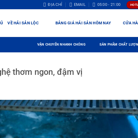
ĐỊA CHỈ
EMAIL
05:00 - 21:00
HOTL
HỦ
VỀ HẢI SẢN LỘC
BẢNG GIÁ HẢI SẢN HÔM NAY
CỬA H
VẬN CHUYỂN NHANH CHÓNG
SẢN PHẨM CHẤT LƯỢ
ghệ thơm ngon, đậm vị