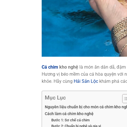
Cá chim
kho nghệ
là món ăn dân dã, đậm đ
Hương vị béo mềm của cá hòa quyện với ng
khỏe. Hãy cùng
Hải Sản Lộc
khám phá các
Mục Lục
Nguyên liệu chuẩn bị cho món cá chim kho ng
Cách làm cá chim kho nghệ
Bước 1: Sơ chế cá chim
Bước 2: Chuẩn bị nghệ và gia vị