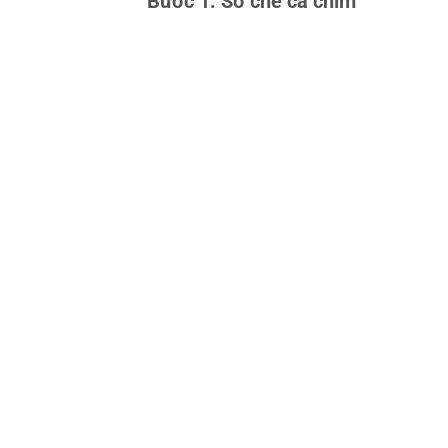
Bước 1: Sơ chế cá chim