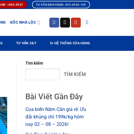
INE: 1900.3037
TƯ VẤN BÁN HÀNG: 093.6565.165
ÀNG
GỐC NHÀ LỘC
NG
TƯ VẤN 24/7
5+ HỆ THỐNG CỬA HÀNG
Tìm kiếm
TÌM KIẾM
Bài Viết Gần Đây
Cua biển Năm Căn giá rẻ: Ưu
đãi khủng chỉ 199k/kg hôm
nay 02 – 08 – 2026!